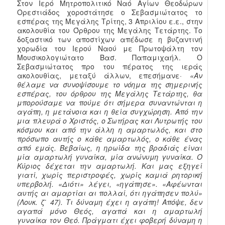
Στον Ιερό Μητροπολιτικό Ναό Αγίων Θεοδώρων
Ορεστιάδος χοροστάτησε ο Σεβασμιώτατος το
εσπέρας της Μεγάλης Τρίτης, 3 Απριλίου ε.ε., στην
ακολουθία του Όρθρου της Μεγάλης Τετάρτης. Το
δοξαστικό των αποστίχων απέδωσε η βυζαντινή
χορωδία του Ιερού Ναού με Πρωτοψάλτη τον
Μουσικολογιώτατο Βασ. Παπαμιχαήλ. Ο
Σεβασμιώτατος προ του πέρατος της ιεράς
ακολουθίας, μεταξύ άλλων, επεσήμανε·
«Αν
θέλαμε να συνοψίσουμε το νόημα της σημερινής
εσπέρας, του όρθρου της Μεγάλης Τετάρτης, θα
μπορούσαμε να πούμε ότι σήμερα συναντώνται η
αγάπη, η μετάνοια και η θεία συγχώρηση. Από την
μια πλευρά ο Χριστός, ο Σωτήρας και Λυτρωτής του
κόσμου και από την άλλη η αμαρτωλός, και στο
πρόσωπο αυτής ο κάθε αμαρτωλός, ο κάθε ένας
από εμάς. Βεβαίως, η ηρωίδα της βραδιάς είναι
μία αμαρτωλή γυναίκα, μία ανώνυμη γυναίκα. Ο
Κύριος δέχεται την αμαρτωλή. Και μας εξηγεί
γιατί, χωρίς περιστροφές, χωρίς καμιά ρητορική
υπερβολή. «Διότι» λέγει, «ηγάπησε». «Αφέωνται
αυτής αι αμαρτίαι αι πολλαί, ότι ηγάπησεν πολύ»
(Λουκ. ζ΄ 47). Τι δύναμη έχει η αγάπη! Απόψε, δεν
αγαπά μόνο Θεός, αγαπά και η αμαρτωλή
γυναίκα τον Θεό. Πράγματι έχει φοβερή δύναμη η