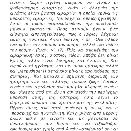
αγάπη. Χωρίς αγάπη μπορούν να γίνουν οι
φοβερότερες αμαρτίες. Διότι η έλλειψη της
αγάπης είναι βασική αμαρτία, η οποία γέννα τις
υπόλοιπες αμαρτίες. Τ
ην δέχεται επειδή ηγάπησε.
Αυτοί οι οποίοι παρακολουθούν την συνάντηση
μένουν εκστατικοί. Προς στιγμήν έχουν ένα
αίσθημα απογοητεύσεως, πως ο Κύριος δέχεται
αυτή τη γυναίκα. Αλλά Εκείνος είπε «Ουκ ήλθον
ινα κρίνω τον κόσμον τον κόσμο, αλλά ίνα σώσω
τον κόσμο» (Ιωαν. γ΄ 17). Πώς να αποπέμψει την
αμαρτωλή; Αυτός, ο οποίος τώρα, απόψε δεν είναι
Κριτής, αλλά είναι Σωτήρας και Λυτρωτής; Και
αφού αυτή ηγάπησε, και όχι μόνο ηγάπησε αλλά
και μετενόησε; Η μετάνοια είναι η προϋπόθεση της
σωτηρίας. Και μετάνοια σημαίνει διόρθωση των
ημαρτημένων και αλλαγή τρόπου ζωής.
Λοιπόν,
αγάπη και μετάνοια από την μία πλευρά, αγάπη
και άφεσις από την άλλη συνιστούν την περίφημη
υπόθεση αυτής της εσπέρας. Αυτό είναι το
σημερινό μήνυμα του Χριστού και της Εκκλησίας.
Πέραν όμως από αυτό υπάρχει η σιωπή και η
προσευχή και η κατάνυξη. Και η μύηση από μέρους
όλων, ώστε με αγάπη και με μετάνοια να
συναντήσουμε τον Κύριο και να αξιωθούμε
ακούσουμε και εμείς από Αυτόν «αφέωνταί σου αι