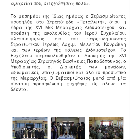
αμαρτίαι σου, ότι ηγάπησας πολύ».
Το μεσημέρι της ίδιας ημέρας ο Σεβασμιώτατος
προσήλθε στο Στρατόπεδο «Πεταλωτή», όπου η
έδρα της XVI Μ/Κ Μεραρχίας Διδυμοτείχου, και
προέστη της ακολουθίας του Ιερού Ευχελαίου,
πλαισιούμενος υπό του παρεπιδημούντος
Στρατιωτικού Ιερέως Αρχιμ. Μελετίου Κουράκλη
και των ιερέων της πόλεως Διδυμοτείχου. Το
Ευχέλαιο παρακολούθησαν ο Διοικητής της XVI
Μεραρχίας Στρατηγός Βασίλειος Παπαδόπουλος, ο
Υποδιοικητής, οι Διοικητές των μονάδων,
αξιωματικοί, υπαξιωματικοί και όλο το προσωπικό
της Μεραρχίας. Ο Σεβασμιώτατος μετά από μία
σύντομη προσφώνηση ευχήθηκε σε όλους τα
δέοντα.