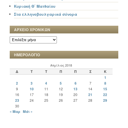
Κυριακή Θ΄ Ματθαίου
Στα ελληνοβουλγαρικά σύνορα
ΑΡΧΕΙΟ ΧΡΟΝΙΚΩΝ
ΑΡΧΕΙΟ
ΧΡΟΝΙΚΩΝ
ΗΜΕΡΟΛΟΓΙΟ
Απρίλιος 2018
Δ
Τ
Τ
Π
Π
Σ
Κ
1
2
3
4
5
6
7
8
9
10
11
12
13
14
15
16
17
18
19
20
21
22
23
24
25
26
27
28
29
30
« Μαρ
Μάι »