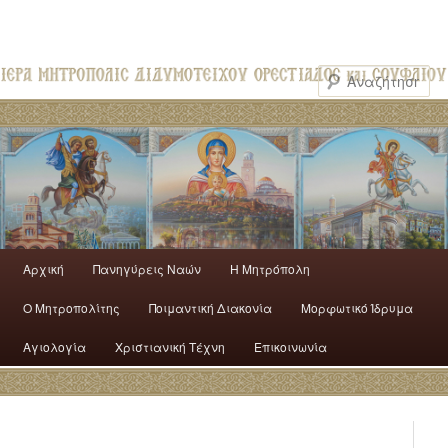
Αρχική
Πανηγύρεις Ναών
H Mητρόπολη
Ο Mητροπολίτης
Ποιμαντική Διακονία
Μορφωτικό Ίδρυμα
Αγιολογία
Χριστιανική Τέχνη
Επικοινωνία