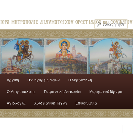
Αρχική
Πανηγύρεις Ναών
H Mητρόπολη
Ο Mητροπολίτης
Ποιμαντική Διακονία
Μορφωτικό Ίδρυμα
Αγιολογία
Χριστιανική Τέχνη
Επικοινωνία