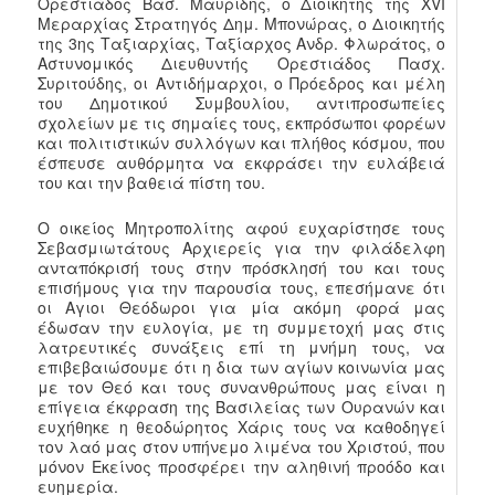
Ορεστιάδος Βασ. Μαυρίδης, ο Διοικητής της XVI
Μεραρχίας Στρατηγός Δημ. Μπονώρας, ο Διοικητής
της 3ης Ταξιαρχίας, Ταξίαρχος Ανδρ. Φλωράτος, ο
Αστυνομικός Διευθυντής Ορεστιάδος Πασχ.
Συριτούδης, οι Αντιδήμαρχοι, ο Πρόεδρος και μέλη
του Δημοτικού Συμβουλίου, αντιπροσωπείες
σχολείων με τις σημαίες τους, εκπρόσωποι φορέων
και πολιτιστικών συλλόγων και πλήθος κόσμου, που
έσπευσε αυθόρμητα να εκφράσει την ευλάβειά
του και την βαθειά πίστη του.
Ο οικείος Μητροπολίτης αφού ευχαρίστησε τους
Σεβασμιωτάτους Αρχιερείς για την φιλάδελφη
ανταπόκρισή τους στην πρόσκλησή του και τους
επισήμους για την παρουσία τους, επεσήμανε ότι
οι Αγιοι Θεόδωροι για μία ακόμη φορά μας
έδωσαν την ευλογία, με τη συμμετοχή μας στις
λατρευτικές συνάξεις επί τη μνήμη τους, να
επιβεβαιώσουμε ότι η δια των αγίων κοινωνία μας
με τον Θεό και τους συνανθρώπους μας είναι η
επίγεια έκφραση της Βασιλείας των Ουρανών και
ευχήθηκε η θεοδώρητος Χάρις τους να καθοδηγεί
τον λαό μας στον υπήνεμο λιμένα του Χριστού, που
μόνον Εκείνος προσφέρει την αληθινή προόδο και
ευημερία.