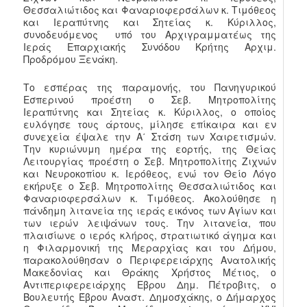
Θεσσαλιώτιδος και Φαναριοφερσάλων κ. Τιμόθεος
και Ιεραπύτνης και Σητείας κ. Κύριλλος,
συνοδευόμενος υπό του Αρχιγραμματέως της
Ιεράς Επαρχιακής Συνόδου Κρήτης Αρχιμ.
Προδρόμου Ξενάκη.
Το εσπέρας της παραμονής, του Πανηγυρικού
Εσπερινού προέστη ο Σεβ. Μητροπολίτης
Ιεραπύτνης και Σητείας κ. Κύριλλος, ο οποίος
ευλόγησε τους άρτους, μίλησε επίκαιρα και εν
συνεχεία έψαλε την Α΄ Στάση των Χαιρετισμών.
Την κυριώνυμη ημέρα της εορτής, της Θείας
Λειτουργίας προέστη ο Σεβ. Μητροπολίτης Ζιχνών
και Νευροκοπίου κ. Ιερόθεος, ενώ τον Θείο Λόγο
εκήρυξε ο Σεβ. Μητροπολίτης Θεσσαλιώτιδος και
Φαναριοφερσάλων κ. Τιμόθεος. Ακολούθησε η
πάνδημη λιτανεία της ιεράς εικόνος των Αγίων και
των ιερών λειψάνων τους. Την λιτανεία, που
πλαισίωνε ο ιερός κλήρος, στρατιωτικό άγημα και
η Φιλαρμονική της Μεραρχίας και του Δήμου,
παρακολούθησαν ο Περιφερειάρχης Ανατολικής
Μακεδονίας και Θράκης Χρήστος Μέτιος, ο
Αντιπεριφερειάρχης Εβρου Δημ. Πέτροβιτς, ο
Βουλευτής Έβρου Αναστ. Δημοσχάκης, ο Δήμαρχος