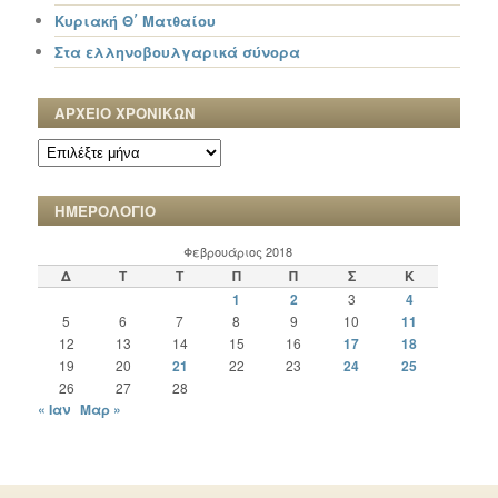
Κυριακή Θ΄ Ματθαίου
Στα ελληνοβουλγαρικά σύνορα
ΑΡΧΕΙΟ ΧΡΟΝΙΚΩΝ
ΑΡΧΕΙΟ
ΧΡΟΝΙΚΩΝ
ΗΜΕΡΟΛΟΓΙΟ
Φεβρουάριος 2018
Δ
Τ
Τ
Π
Π
Σ
Κ
1
2
3
4
5
6
7
8
9
10
11
12
13
14
15
16
17
18
19
20
21
22
23
24
25
26
27
28
« Ιαν
Μαρ »