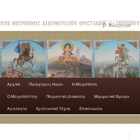
Αρχική
Πανηγύρεις Ναών
H Mητρόπολη
Ο Mητροπολίτης
Ποιμαντική Διακονία
Μορφωτικό Ίδρυμα
Αγιολογία
Χριστιανική Τέχνη
Επικοινωνία