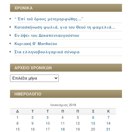
ΧΡΟΝΙΚΑ
“ Ἐπί τοῦ ὄρους μετεμορφώθης…”
Κατασκήνωση φωλιά, για του Θεού τη φαμελιά…
Εν όψει του Δεκαπενταυγούστου
Κυριακή Θ΄ Ματθαίου
Στα ελληνοβουλγαρικά σύνορα
ΑΡΧΕΙΟ ΧΡΟΝΙΚΩΝ
ΑΡΧΕΙΟ
ΧΡΟΝΙΚΩΝ
ΗΜΕΡΟΛΟΓΙΟ
Ιανουάριος 2018
Δ
Τ
Τ
Π
Π
Σ
Κ
1
2
3
4
5
6
7
8
9
10
11
12
13
14
15
16
17
18
19
20
21