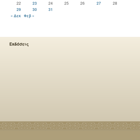
22
23
24
25
26
27
28
29
30
31
« Δεκ
Φεβ »
Εκδόσεις