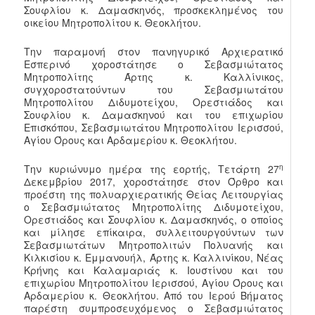
Σουφλίου κ. Δαμασκηνός, προσκεκλημένος του
οικείου Μητροπολίτου κ. Θεοκλήτου.
Την παραμονή στον πανηγυρικό Αρχιερατικό
Εσπερινό χοροστάτησε ο Σεβασμιώτατος
Μητροπολίτης Άρτης κ. Καλλίνικος,
συγχοροστατούντων του Σεβασμιωτάτου
Μητροπολίτου Διδυμοτείχου, Ορεστιάδος και
Σουφλίου κ. Δαμασκηνού και του επιχωρίου
Επισκόπου, Σεβασμιωτάτου Μητροπολίτου Ιερισσού,
Αγίου Όρους και Αρδαμερίου κ. Θεοκλήτου.
η
Την κυριώνυμο ημέρα της εορτής, Τετάρτη 27
Δεκεμβρίου 2017, χοροστάτησε στον Όρθρο και
προέστη της πολυαρχιερατικής Θείας Λειτουργίας
ο Σεβασμιώτατος Μητροπολίτης Διδυμοτείχου,
Ορεστιάδος και Σουφλίου κ. Δαμασκηνός, ο οποίος
και μίλησε επίκαιρα, συλλειτουργούντων των
Σεβασμιωτάτων Μητροπολιτών Πολυανής και
Κιλκισίου κ. Εμμανουήλ, Άρτης κ. Καλλινίκου, Νέας
Κρήνης και Καλαμαριάς κ. Ιουστίνου και του
επιχωρίου Μητροπολίτου Ιερισσού, Αγίου Όρους και
Αρδαμερίου κ. Θεοκλήτου. Από του Ιερού Βήματος
παρέστη συμπροσευχόμενος ο Σεβασμιώτατος