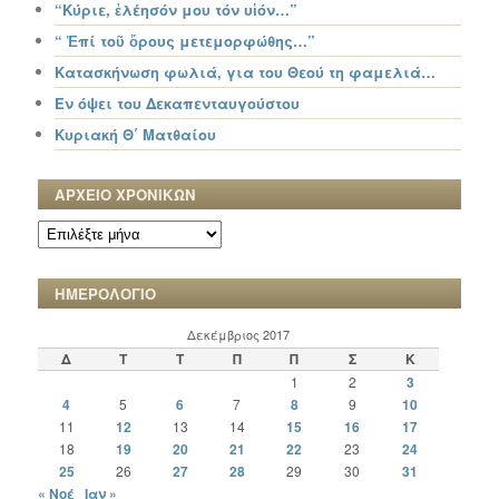
“Κύριε, ἐλέησόν μου τόν υἱόν…”
“ Ἐπί τοῦ ὄρους μετεμορφώθης…”
Κατασκήνωση φωλιά, για του Θεού τη φαμελιά…
Εν όψει του Δεκαπενταυγούστου
Κυριακή Θ΄ Ματθαίου
ΑΡΧΕΙΟ ΧΡΟΝΙΚΩΝ
ΑΡΧΕΙΟ
ΧΡΟΝΙΚΩΝ
ΗΜΕΡΟΛΟΓΙΟ
Δεκέμβριος 2017
Δ
Τ
Τ
Π
Π
Σ
Κ
1
2
3
4
5
6
7
8
9
10
11
12
13
14
15
16
17
18
19
20
21
22
23
24
25
26
27
28
29
30
31
« Νοέ
Ιαν »