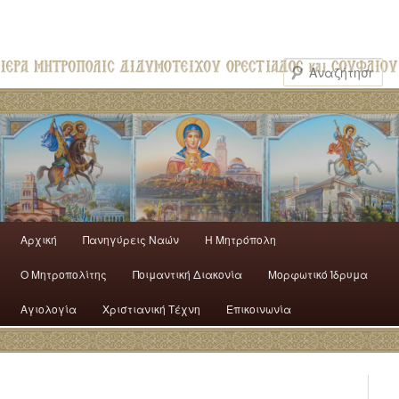
Αρχική
Πανηγύρεις Ναών
H Mητρόπολη
Ο Mητροπολίτης
Ποιμαντική Διακονία
Μορφωτικό Ίδρυμα
Αγιολογία
Χριστιανική Τέχνη
Επικοινωνία