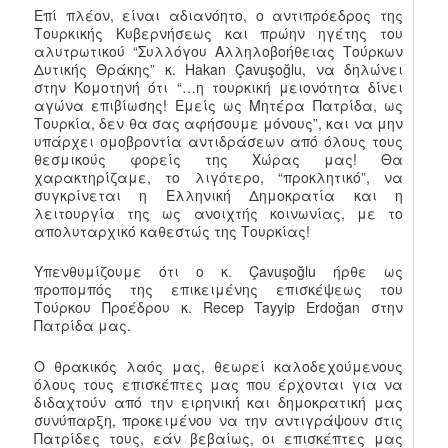
Επί πλέον, είναι αδιανόητο, ο αντιπρόεδρος της
Τουρκικής Κυβερνήσεως και πρώην ηγέτης του
αλυτρωτικού “Συλλόγου Αλληλοβοήθειας Τούρκων
Δυτικής Θράκης” κ. Hakan Çavuşoğlu, να δηλώνει
στην Κομοτηνή ότι “…η τουρκική μειονότητα δίνει
αγώνα επιβίωσης! Εμείς ως Μητέρα Πατρίδα, ως
Τουρκία, δεν θα σας αφήσουμε μόνους”, και να μην
υπάρχει ομοβροντία αντιδράσεων από όλους τους
θεσμικούς φορείς της Χώρας μας! Θα
χαρακτηρίζαμε, το λιγότερο, “προκλητικό”, να
συγκρίνεται η Ελληνική Δημοκρατία και η
λειτουργία της ως ανοιχτής κοινωνίας, με το
απολυταρχικό καθεστώς της Τουρκίας!
Υπενθυμίζουμε ότι ο κ. Çavuşoğlu ήρθε ως
προπομπός της επικειμένης επισκέψεως του
Τούρκου Προέδρου κ. Recep Tayyip Erdoğan στην
Πατρίδα μας.
Ο θρακικός λαός μας, θεωρεί καλοδεχούμενους
όλους τους επισκέπτες μας που έρχονται για να
διδαχτούν από την ειρηνική και δημοκρατική μας
συνύπαρξη, προκειμένου να την αντιγράψουν στις
Πατρίδες τους, εάν βεβαίως, οι επισκέπτες μας