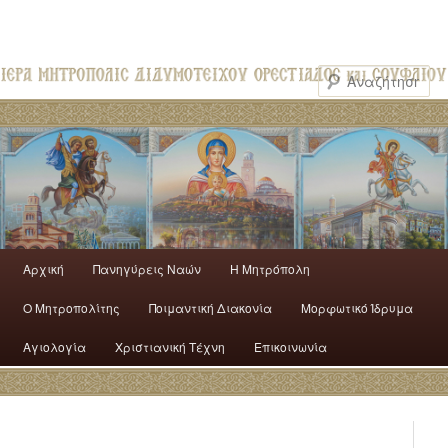
Αρχική
Πανηγύρεις Ναών
H Mητρόπολη
Ο Mητροπολίτης
Ποιμαντική Διακονία
Μορφωτικό Ίδρυμα
Αγιολογία
Χριστιανική Τέχνη
Επικοινωνία