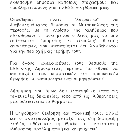
εκθέσουμε δημόσια κάποιους στοχασμούς και
προβληματισμούς για την Ελληνική Θράκη μας.
Οπωσδήποτε είναι “λυτρωτικό” να
διαβουλευόμαστε δημόσια οι Μητροπολίτες της
περιοχής, με τη γλώσσα της “αλήθειας που
ελευθερώνει”, προκειμένου ο λαός μας να μην
αισθάνεται “μοιραίος κι άβουλος” θεατής
αποφάσεων, που υποπτεύεται ότι λαμβάνονται
για την περιοχή μας “ερήμην του”.
Για όλους, ανεξαιρέτως, τους θεσμούς της
Ελληνικής Δημοκρατίας πρέπει: “το εθνικό να
υπερισχύει των κομματικών και προσωπικών
θεωρήσεων, σκοπιμοτήτων και συμφερόντων”.
Δέσμευση, που όμως δεν υλοποιήθηκε κατά τις
τελευταίες δεκαετίες, τόσο από τις Κυβερνήσεις
μας όσο και από τα Κόμματα.
Η ψηφοθηρική θεώρηση και πρακτική τους, αλλά
και ο ανταγωνισμός μεταξύ τους στη διάπραξη
λαθών, οδήγησαν τη Θράκη σε κατάσταση
ιδιόμορφη, προβληματική και ανησυχητική.