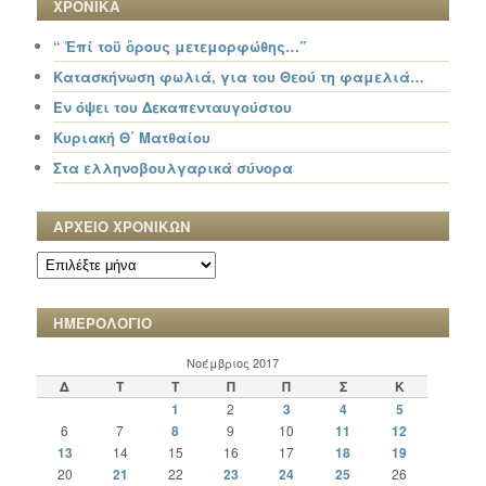
ΧΡΟΝΙΚΑ
“ Ἐπί τοῦ ὄρους μετεμορφώθης…”
Κατασκήνωση φωλιά, για του Θεού τη φαμελιά…
Εν όψει του Δεκαπενταυγούστου
Κυριακή Θ΄ Ματθαίου
Στα ελληνοβουλγαρικά σύνορα
ΑΡΧΕΙΟ ΧΡΟΝΙΚΩΝ
ΑΡΧΕΙΟ
ΧΡΟΝΙΚΩΝ
ΗΜΕΡΟΛΟΓΙΟ
Νοέμβριος 2017
Δ
Τ
Τ
Π
Π
Σ
Κ
1
2
3
4
5
6
7
8
9
10
11
12
13
14
15
16
17
18
19
20
21
22
23
24
25
26