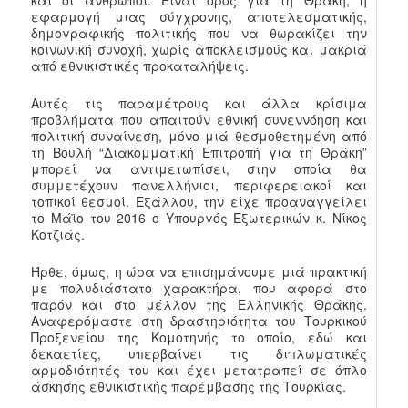
και οι άνθρωποι. Είναι όρος για τη Θράκη, η
εφαρμογή μιας σύγχρονης, αποτελεσματικής,
δημογραφικής πολιτικής που να θωρακίζει την
κοινωνική συνοχή, χωρίς αποκλεισμούς και μακριά
από εθνικιστικές προκαταλήψεις.
Αυτές τις παραμέτρους και άλλα κρίσιμα
προβλήματα που απαιτούν εθνική συνεννόηση και
πολιτική συναίνεση, μόνο μιά θεσμοθετημένη από
τη Βουλή “Διακομματική Επιτροπή για τη Θράκη”
μπορεί να αντιμετωπίσει, στην οποία θα
συμμετέχουν πανελλήνιοι, περιφερειακοί και
τοπικοί θεσμοί. Εξάλλου, την είχε προαναγγείλει
το Μάϊο του 2016 ο Υπουργός Εξωτερικών κ. Νίκος
Κοτζιάς.
Ήρθε, όμως, η ώρα να επισημάνουμε μιά πρακτική
με πολυδιάστατο χαρακτήρα, που αφορά στο
παρόν και στο μέλλον της Ελληνικής Θράκης.
Αναφερόμαστε στη δραστηριότητα του Τουρκικού
Προξενείου της Κομοτηνής το οποίο, εδώ και
δεκαετίες, υπερβαίνει τις διπλωματικές
αρμοδιότητές του και έχει μετατραπεί σε όπλο
άσκησης εθνικιστικής παρέμβασης της Τουρκίας.