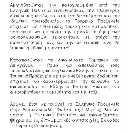
Αμφισβητώντας την κατοχυρωμένη από την
Ελληνική Πολιτεία ανεξιθρησκία, την ελευθερία
διακίνησης ιδεών, τα ατομικά δικαιώματα και την
ιδιωτική πρωτοβουλία, το Τουρκικό Προξενείο
επιχειρεί με επιθετικές, προκλητικές και ανήθικες
πρακτικές να επιτύχει την εργαλειοποίηση των
μουσουλμανικών μειονοτήτων, με στόχο την
ομογενοποίησή τους και την μετατροπή τους σε
“τουρκική εθνική μειονότητα”.
Καταπατώντας τα δικαιώματα Πομάκων και
Αθιγγάνων – Ρομά, και απειλώντας τους
μουσουλμάνους που δηλώνουν Έλληνες πολίτες, το
Τουρκικό Προξενείο με την ανεξέλεγκτη δράση του,
επιχειρεί να κατακερματίσει την κοινωνία, να
υπονομεύσει το Ελληνικό Κράτος Δικαίου, να
αμφισβητήσει τη νομιμότητα και την τάξη.
Άραγε, έτσι λειτουργεί το Ελληνικό Προξενείο
στην Αδριανούπολη; Φυσικά όχι! Μήπως, λοιπόν,
πρέπει η Ελληνική Πολιτεία να επανεξετάσει
ψύχραιμα τις διπλωματικές αντιστοιχίες Ελλάδος
– Τουρκίας σε νέα βάση;