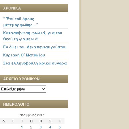
ΧΡΟΝΙΚΑ
“ Ἐπί τοῦ ὄρους
μετεμορφώθης…”
Κατασκήνωση φωλιά, για του
Θεού τη φαμελιά…
Εν όψει του Δεκαπενταυγούστου
Κυριακή Θ΄ Ματθαίου
Στα ελληνοβουλγαρικά σύνορα
ΑΡΧΕΙΟ ΧΡΟΝΙΚΩΝ
ΑΡΧΕΙΟ
ΧΡΟΝΙΚΩΝ
ΗΜΕΡΟΛΟΓΙΟ
Νοέμβριος 2017
Δ
Τ
Τ
Π
Π
Σ
Κ
1
2
3
4
5