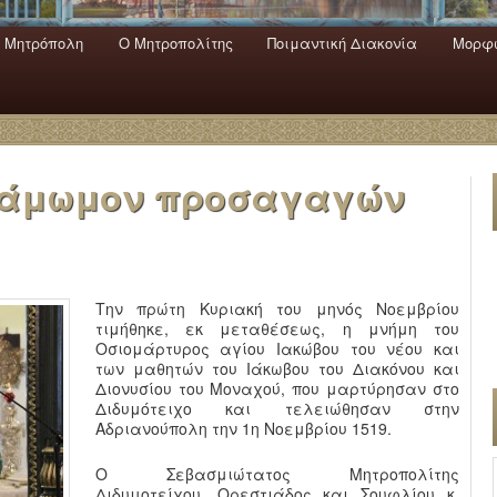
 Mητρόπολη
Ο Mητροπολίτης
Ποιμαντική Διακονία
Μορφω
ενο
εριεχόμενο
α
ε άμωμον προσαγαγών
Την πρώτη Κυριακή του μηνός Νοεμβρίου
τιμήθηκε, εκ μεταθέσεως, η μνήμη του
Οσιομάρτυρος αγίου Ιακώβου του νέου και
των μαθητών του Ιάκωβου του Διακόνου και
Διονυσίου του Μοναχού, που μαρτύρησαν στο
Διδυμότειχο και τελειώθησαν στην
Αδριανούπολη την 1η Νοεμβρίου 1519.
Ο Σεβασμιώτατος Μητροπολίτης
Διδυμοτείχου, Ορεστιάδος και Σουφλίου κ.