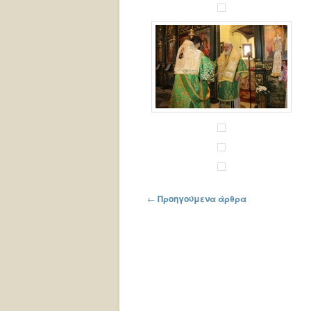
Πλοήγηση στα άρθρα
←
Προηγούμενα άρθρα