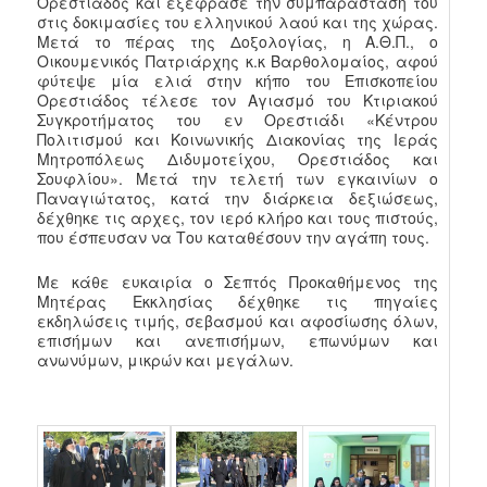
Ορεστιάδος και εξέφρασε την συμπαράσταση του
στις δοκιμασίες του ελληνικού λαού και της χώρας.
Μετά το πέρας της Δοξολογίας, η Α.Θ.Π., ο
Οικουμενικός Πατριάρχης κ.κ Βαρθολομαίος, αφού
φύτεψε μία ελιά στην κήπο του Επισκοπείου
Ορεστιάδος τέλεσε τον Αγιασμό του Κτιριακού
Συγκροτήματος του εν Ορεστιάδι «Κέντρου
Πολιτισμού και Κοινωνικής Διακονίας της Ιεράς
Μητροπόλεως Διδυμοτείχου, Ορεστιάδος και
Σουφλίου». Μετά την τελετή των εγκαινίων ο
Παναγιώτατος, κατά την διάρκεια δεξιώσεως,
δέχθηκε τις αρχες, τον ιερό κλήρο και τους πιστούς,
που έσπευσαν να Του καταθέσουν την αγάπη τους.
Με κάθε ευκαιρία ο Σεπτός Προκαθήμενος της
Μητέρας Εκκλησίας δέχθηκε τις πηγαίες
εκδηλώσεις τιμής, σεβασμού και αφοσίωσης όλων,
επισήμων και ανεπισήμων, επωνύμων και
ανωνύμων, μικρών και μεγάλων.