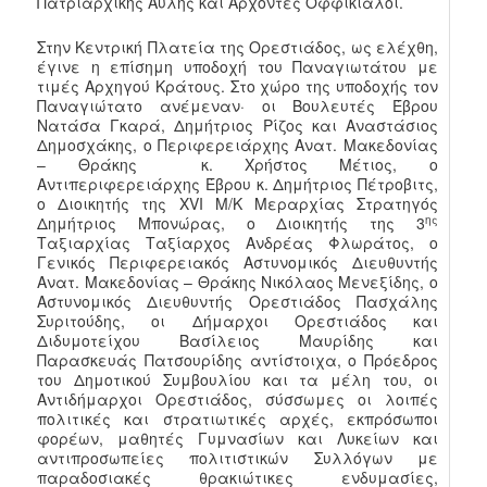
Πατριαρχικής Αυλής και Άρχοντες Οφφικίαλοι.
Στην Κεντρική Πλατεία της Ορεστιάδος, ως ελέχθη,
έγινε η επίσημη υποδοχή του Παναγιωτάτου με
τιμές Αρχηγού Κράτους. Στο χώρο της υποδοχής τον
Παναγιώτατο ανέμεναν· οι Βουλευτές Έβρου
Νατάσα Γκαρά, Δημήτριoς Ρίζος και Αναστάσιος
Δημοσχάκης, ο Περιφερειάρχης Ανατ. Μακεδονίας
– Θράκης κ. Χρήστος Μέτιος, ο
Αντιπεριφερειάρχης Έβρου κ. Δημήτριος Πέτροβιτς,
ο Διοικητής της XVI Μ/Κ Μεραρχίας Στρατηγός
ης
Δημήτριος Μπονώρας, ο Διοικητής της 3
Ταξιαρχίας Ταξίαρχος Ανδρέας Φλωράτος, ο
Γενικός Περιφερειακός Αστυνομικός Διευθυντής
Ανατ. Μακεδονίας – Θράκης Νικόλαος Μενεξίδης, ο
Αστυνομικός Διευθυντής Ορεστιάδος Πασχάλης
Συριτούδης, οι Δήμαρχοι Ορεστιάδος και
Διδυμοτείχου Βασίλειος Μαυρίδης και
Παρασκευάς Πατσουρίδης αντίστοιχα, ο Πρόεδρος
του Δημοτικού Συμβουλίου και τα μέλη του, οι
Αντιδήμαρχοι Ορεστιάδος, σύσσωμες οι λοιπές
πολιτικές και στρατιωτικές αρχές, εκπρόσωποι
φορέων, μαθητές Γυμνασίων και Λυκείων και
αντιπροσωπείες πολιτιστικών Συλλόγων με
παραδοσιακές θρακιώτικες ενδυμασίες,