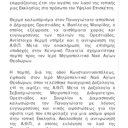
εκφράζοντας έτσι την αγάπη του λαού της τοπικής
μας Εκκλησίας στο πρόσωπο του Υψηλού Επισκέπτη.
Θερμό καλωσόρισμα στον Παναγιώτατο απηύθυνε
ο Δήμαρχος Ορεστιάδος κ. Βασίλειος Μαυρίδης, ο
οποίος εξέφρασε τα αισθήματα χαράς και
ευγνωμοσύνης των πολιτών της Ορεστιάδος.
Αντίστοιχα θερμή υπήρξε και η αντιφώνηση της
Α.Θ.Π. Μετά την ολοκλήρωση της επίσημης
υποδοχής στην Κεντρική Πλατεία σχηματίστηκε
πομπή προς τον Ιερό Μητροπολιτικό Ναό Αγίων
Θεοδώρων.
Η πομπή, διά της οδού Κωνσταντινουπόλεως,
έφθασε στον Ιερό Μητροπολιτικό Ναό Αγίων
Θεοδώρων, όπου τελέσθηκε πανηγυρική Δοξολογία,
επί τη αφίξει της Α.Θ.Π. Μετά τη Δοξολογία ο
Σεβασμιώτατος Μητροπολίτης Διδυμοτείχου,
Ορεστιάδος και Σουφλίου κ. Δαμασκηνός
καλωσώρισε τον Παναγιώτατο με λόγους
ευγνωμοσύνης και υιικής αφοσιώσεως για την
ύψιστη τιμή που επεφύλαξε για μια ακόμα φορά
στην τοπική Εκκλησία. Ακολούθησε η αντιφώνησή
της Α.Θ.Π., ο οποίος ευλόγησε το λαό της