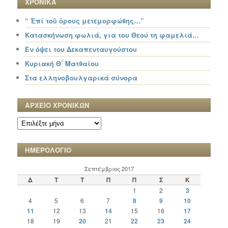
ΧΡΟΝΙΚΑ
“ Ἐπί τοῦ ὄρους μετεμορφώθης…”
Κατασκήνωση φωλιά, για του Θεού τη φαμελιά…
Εν όψει του Δεκαπενταυγούστου
Κυριακή Θ΄ Ματθαίου
Στα ελληνοβουλγαρικά σύνορα
ΑΡΧΕΙΟ ΧΡΟΝΙΚΩΝ
ΑΡΧΕΙΟ
ΧΡΟΝΙΚΩΝ
ΗΜΕΡΟΛΟΓΙΟ
Σεπτέμβριος 2017
Δ
Τ
Τ
Π
Π
Σ
Κ
1
2
3
4
5
6
7
8
9
10
11
12
13
14
15
16
17
18
19
20
21
22
23
24