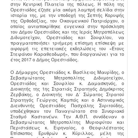
στην Κεντρική Πλατεία της πόλεως. Η πόλη της
Ορεστιάδος έζησε μία ακόμη λαμπρή σελίδα στην
ιστορία της, με την υποδοχή της Σεπτής Κορυφής
της Ορθοδοξίας, του Οικουμενικού Πατριάρχου, ο
οποίος ανταποκρίθηκε ευγενικά στην πρόσκληση
του Δήμου Ορεστιάδος και της Ιεράς Μητροπόλεως
Διδυμοτείχου, Ορεστιάδος και Σουφλίου, να
πραγματοποιήσει τριήμερη επίσημη επίσκεψη με
αφορμή τις επετειακές εκδηλώσεις του «Έτους
Στεφάνου Καραθεοδωρή», που διοργανώνει για το
έτος 2017 ο Δήμος Ορεστιάδος.
Ο Δήμαρχος Ορεστιάδος κ. Βασίλειος Μαυρίδης, ο
Σεβασμιώτατος Μητροπολίτης Διδυμοτείχου,
Ορεστιάδος και Σουφλίου κ. Δαμασκηνός, ο
Διοικητής της 1ης Στρατιάς Στρατηγός Δημόκριτος
Ζερβάκης, ο Διοικητής του Δ΄ Σώματος Στρατού
Στρατηγός Γεώργιος Καμπάς και ο Αστυνομικός
Διευθυντής Ορεστιάδος Πασχάλης Συριτούδης,
υποδέχθηκαν τον Παναγιώτατο στο Συνοριακό
Σταθμό Καστανέων. Την Α.Θ.Π. συνόδευαν ο
Σεβασμιώτατος Μητροπολίτης Μυριοφύτου και
Περιστάσεως κ. Ειρηναίος, ο Θεοφιλέστατος
Επίσκοπος Ερυθρών κ. Κύριλλος, μέλη της