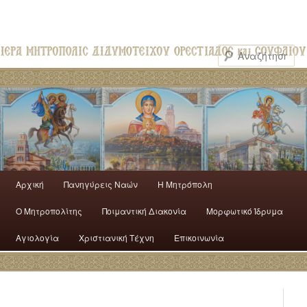
Αρχική
Πανηγύρεις Ναών
H Mητρόπολη
Ο Mητροπολίτης
Ποιμαντική Διακονία
Μορφωτικό Ίδρυμα
Αγιολογία
Χριστιανική Τέχνη
Επικοινωνία