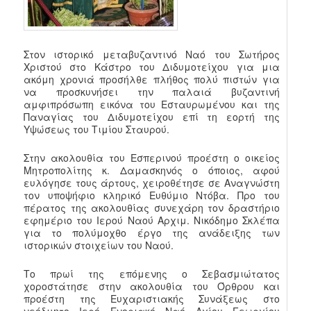
Στον ιστορικό μεταβυζαντινό Ναό του Σωτήρος
Χριστού στο Κάστρο του Διδυμοτείχου για μια
ακόμη χρονιά προσήλθε πλήθος πολύ πιστών για
να προσκυνήσει την παλαιά βυζαντινή
αμφιπρόσωπη εικόνα του Εσταυρωμένου και της
Παναγίας του Διδυμοτείχου επί τη εορτή της
Υψώσεως του Τιμίου Σταυρού.
Στην ακολουθία του Εσπερινού προέστη ο οικείος
Μητροπολίτης κ. Δαμασκηνός ο όποιος, αφού
ευλόγησε τους άρτους, χειροθέτησε σε Αναγνώστη
τον υποψήφιο κληρικό Ευθύμιο Ντόβα. Προ του
πέρατος της ακολουθίας συνεχάρη τον δραστήριο
εφημέριο του Ιερού Ναού Αρχιμ. Νικόδημο Σκλέπα
για το πολύμοχθο έργο της ανάδειξης των
ιστορικών στοιχείων του Ναού.
Το πρωί της επόμενης ο Σεβασμιώτατος
χοροστάτησε στην ακολουθία του Όρθρου και
προέστη της Ευχαριστιακής Συνάξεως στο
νεόδμητο Ιερό Ενοριακό Ναό Αγίου Γεωργίου