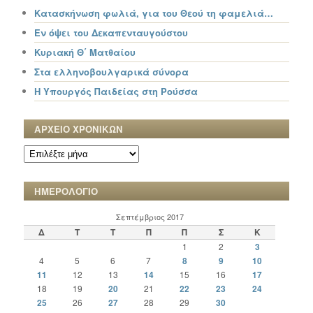
Κατασκήνωση φωλιά, για του Θεού τη φαμελιά…
Εν όψει του Δεκαπενταυγούστου
Κυριακή Θ΄ Ματθαίου
Στα ελληνοβουλγαρικά σύνορα
Η Υπουργός Παιδείας στη Ρούσσα
ΑΡΧΕΙΟ ΧΡΟΝΙΚΩΝ
ΑΡΧΕΙΟ
ΧΡΟΝΙΚΩΝ
ΗΜΕΡΟΛΟΓΙΟ
Σεπτέμβριος 2017
Δ
Τ
Τ
Π
Π
Σ
Κ
1
2
3
4
5
6
7
8
9
10
11
12
13
14
15
16
17
18
19
20
21
22
23
24
25
26
27
28
29
30