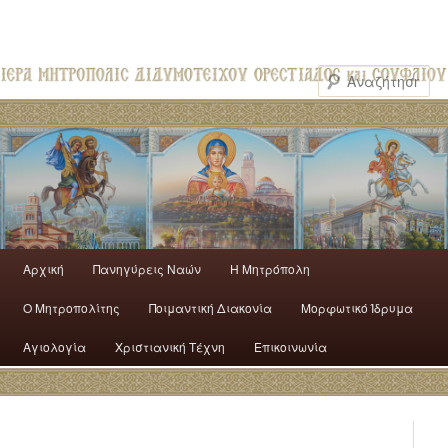
Αρχική
Πανηγύρεις Ναών
H Mητρόπολη
Ο Mητροπολίτης
Ποιμαντική Διακονία
Μορφωτικό Ίδρυμα
Αγιολογία
Χριστιανική Τέχνη
Επικοινωνία