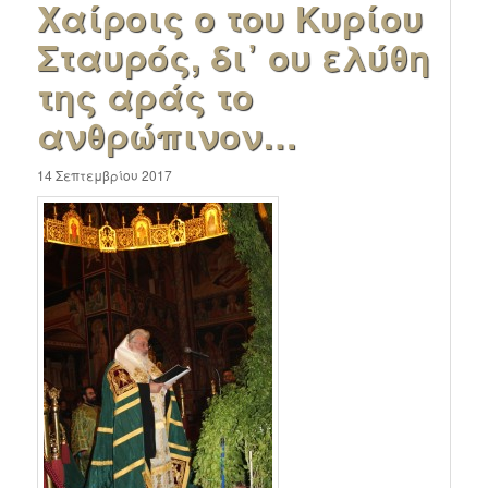
Χαίροις ο του Κυρίου
Σταυρός, δι᾿ ου ελύθη
της αράς το
ανθρώπινον…
14 Σεπτεμβρίου 2017