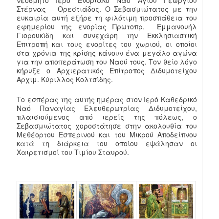
Στέρνας – Ορεστιάδος. Ο Σεβασμιώτατος με την
ευκαιρία αυτή εξήρε τη φιλότιμη προσπάθεια του
εφημερίου της ενορίας Πρωτοπρ. Εμμανουήλ
Γιορουκίδη και συνεχάρη την Εκκλησιαστική
Επιτροπή και τους ενορίτες του χωριού, οι οποίοι
στα χρόνια της κρίσης κάνουν ένα μεγάλο αγώνα
για την αποπεράτωση του Ναού τους. Τον θείο λόγο
κήρυξε ο Αρχιερατικός Επίτροπος Διδυμοτείχου
Αρχιμ. Κύριλλος Κολτσίδης.
Το εσπέρας της αυτής ημέρας στον Ιερό Καθεδρικό
Ναό Παναγίας Ελευθερωτρίας Διδυμοτείχου,
πλαισιούμενος από ιερείς της πόλεως, ο
Σεβασμιώτατος χοροστάτησε στην ακολουθία του
Μεθέορτου Εσπερινού και του Μικρού Αποδείπνου
κατά τη διάρκεια του οποίου εψάλησαν οι
Χαιρετισμοί του Τιμίου Σταυρού.