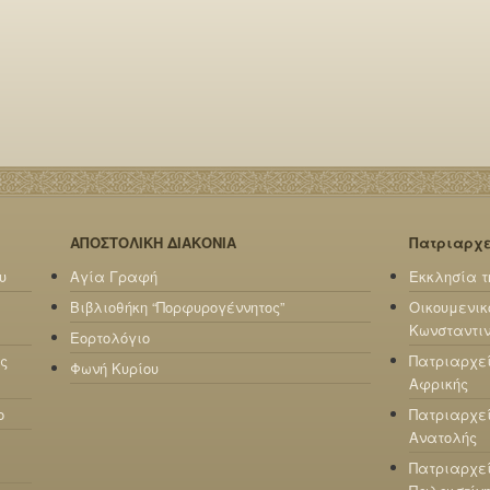
ΑΠΟΣΤΟΛΙΚΗ ΔΙΑΚΟΝΙΑ
Πατριαρχ
υ
Αγία Γραφή
Εκκλησία τ
Βιβλιοθήκη “Πορφυρογέννητος”
Οικουμενικ
Κωνσταντι
Εορτολόγιο
ς
Πατριαρχε
Φωνή Κυρίου
Αφρικής
ο
Πατριαρχεί
Ανατολής
Πατριαρχεί