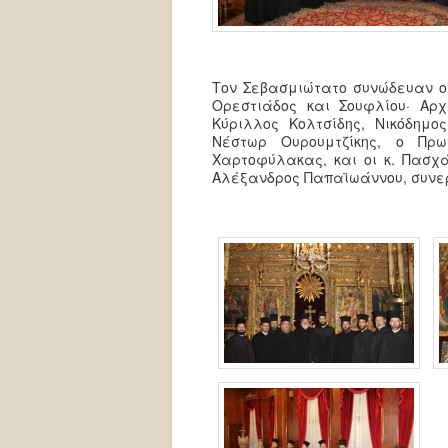
Τον Σεβασμιώτατο συνώδευαν οι
Ορεστιάδος και Σουφλίου· Αρχ
Κύριλλος Κολτσίδης, Νικόδημο
Νέστωρ Ουρουμτζίκης, ο Πρω
Χαρτοφύλακας, και οι κ. Πασχά
Αλέξανδρος Παπαϊωάννου, συνε