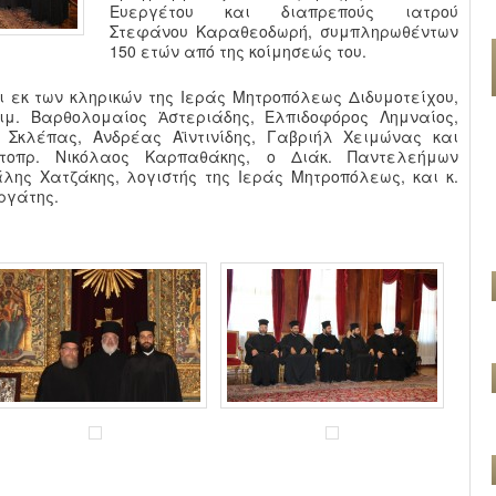
Ευεργέτου και διαπρεπούς ιατρού
Στεφάνου Καραθεοδωρή, συμπληρωθέντων
150 ετών από της κοίμησεώς του.
 εκ των κληρικών της Ιεράς Μητροπόλεως Διδυμοτείχου,
ιμ. Βαρθολομαίος Ἀστεριάδης, Ελπιδοφόρος Λημναίος,
ς Σκλέπας, Ανδρέας Αϊντινίδης, Γαβριήλ Χειμώνας και
τοπρ. Νικόλαος Καρπαθάκης, ο Διάκ. Παντελεήμων
λης Χατζάκης, λογιστής της Ιεράς Μητροπόλεως, και κ.
ργάτης.