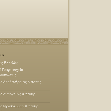
εία
ης Ελλάδος
ό Πατριαρχείο
νουπόλεως
ίο Αλεξανδρείας & πάσης
ο Αντιοχείας & πάσης
ο Ιεροσολύμων & πάσης