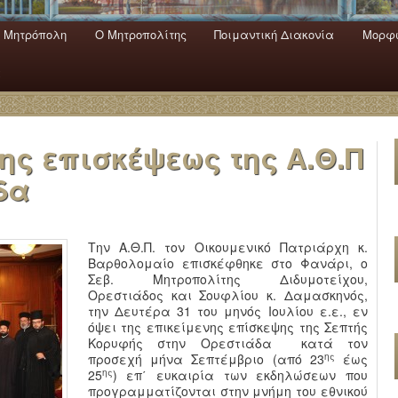
 Mητρόπολη
Ο Mητροπολίτης
Ποιμαντική Διακονία
Μορφω
ενο
εριεχόμενο
α
ης επισκέψεως της Α.Θ.Π
δα
Την Α.Θ.Π. τον Οικουμενικό Πατριάρχη κ.
Βαρθολομαίο επισκέφθηκε στο Φανάρι, ο
Σεβ. Μητροπολίτης Διδυμοτείχου,
Ορεστιάδος και Σουφλίου κ. Δαμασκηνός,
την Δευτέρα 31 του μηνός Ιουλίου ε.ε., εν
όψει της επικείμενης επίσκεψης της Σεπτής
Κορυφής στην Ορεστιάδα κατά τον
ης
προσεχή μήνα Σεπτέμβριο (από 23
έως
ης
25
) επ΄ ευκαιρία των εκδηλώσεων που
προγραμματίζονται στην μνήμη του εθνικού