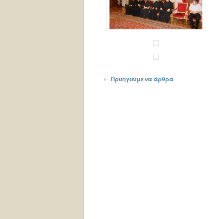
Πλοήγηση στα άρθρα
←
Προηγούμενα άρθρα