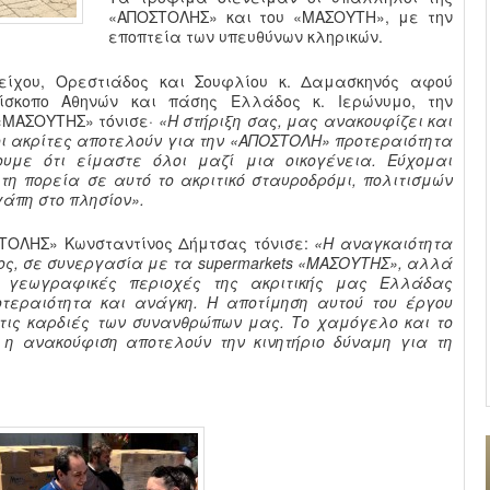
«ΑΠΟΣΤΟΛΗΣ» και του «ΜΑΣΟΥΤΗ», με την
εποπτεία των υπευθύνων κληρικών.
είχου, Ορεστιάδος και Σουφλίου κ. Δαμασκηνός αφού
ίσκοπο Αθηνών και πάσης Ελλάδος κ. Ιερώνυμο, την
 «ΜΑΣΟΥΤΗΣ» τόνισε·
«Η στήριξη σας, μας ανακουφίζει και
οι ακρίτες αποτελούν για την «ΑΠΟΣΤΟΛΗ» προτεραιότητα
υμε ότι είμαστε όλοι μαζί μια οικογένεια. Εύχομαι
τη πορεία σε αυτό το ακριτικό σταυροδρόμι, πολιτισμών
γάπη στο πλησίον».
ΣΤΟΛΗΣ» Κωνσταντίνος Δήμτσας τόνισε:
«Η αναγκαιότητα
ος, σε συνεργασία με τα supermarkets «ΜΑΣΟΥΤΗΣ», αλλά
 γεωγραφικές περιοχές της ακριτικής μας Ελλάδας
οτεραιότητα και ανάγκη. Η αποτίμηση αυτού του έργου
τις καρδιές των συνανθρώπων μας. Το χαμόγελο και το
 η ανακούφιση αποτελούν την κινητήριο δύναμη για τη