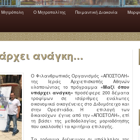
 Mητρόπολη
Ο Mητροπολίτης
Ποιμαντική Διακονία
Μορφω
ενο
εριεχόμενο
α
πάρχει ανάγκη…
Ο Φιλανθρωπικός Οργανισμός «ΑΠΟΣΤΟΛΗ»
της Ιεράς Αρχιεπισκοπής Αθηνών
υλοποιώντας το πρόγραμμα
«Μαζί όπου
υπάρχει ανάγκη»
προσέφερε 200 δέματα
τροφίμων σε ισάριθμες ευάλωτες
οικονομικά οικογένειες στο Διδυμότειχο και
στην Ορεστιάδα. Η επιλογή των
δικαιούχων έγινε από την «ΑΠΟΣΤΟΛΗ», επί
τη βάσει της μεθοδολογίας μοριοδότησης
που ακολουθεί τα κριτήρια επιλογής.
Τα τρόφιμα διένειμαν οι υπάλληλοι της