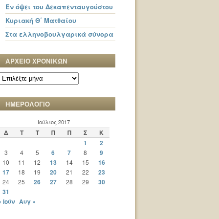
Εν όψει του Δεκαπενταυγούστου
Κυριακή Θ΄ Ματθαίου
Στα ελληνοβουλγαρικά σύνορα
ΑΡΧΕΙΟ ΧΡΟΝΙΚΩΝ
ΑΡΧΕΙΟ
ΧΡΟΝΙΚΩΝ
ΗΜΕΡΟΛΟΓΙΟ
Ιούλιος 2017
Δ
Τ
Τ
Π
Π
Σ
Κ
1
2
3
4
5
6
7
8
9
10
11
12
13
14
15
16
17
18
19
20
21
22
23
24
25
26
27
28
29
30
31
« Ιούν
Αυγ »