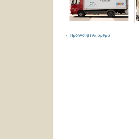
Πλοήγηση στα άρθρα
←
Προηγούμενα άρθρα