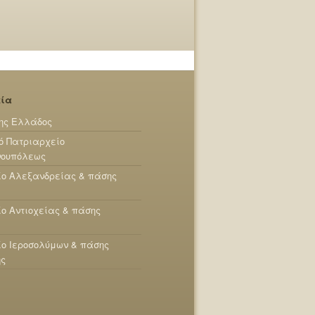
εία
ης Ελλάδος
ό Πατριαρχείο
νουπόλεως
ίο Αλεξανδρείας & πάσης
ο Αντιοχείας & πάσης
ο Ιεροσολύμων & πάσης
ης