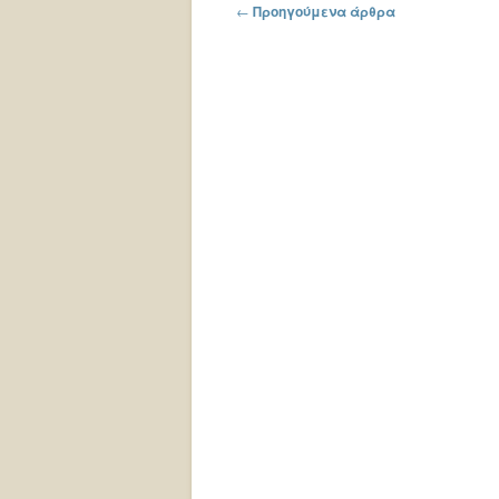
Πλοήγηση στα άρθρα
←
Προηγούμενα άρθρα