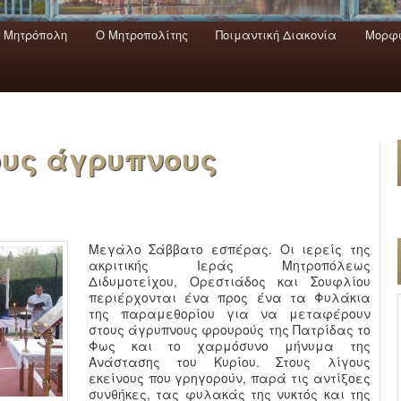
 Mητρόπολη
Ο Mητροπολίτης
Ποιμαντική Διακονία
Μορφω
ενο
εριεχόμενο
α
ους άγρυπνους
Μεγάλο Σάββατο εσπέρας. Οι ιερείς της
ακριτικής Ιεράς Μητροπόλεως
Διδυμοτείχου, Ορεστιάδος και Σουφλίου
περιέρχονται ένα προς ένα τα Φυλάκια
της παραμεθορίου για να μεταφέρουν
στους άγρυπνους φρουρούς της Πατρίδας το
Φως και το χαρμόσυνο μήνυμα της
Ανάστασης του Κυρίου. Στους λίγους
εκείνους που γρηγορούν, παρά τις αντίξοες
συνθήκες, τας φυλακάς της νυκτός και της