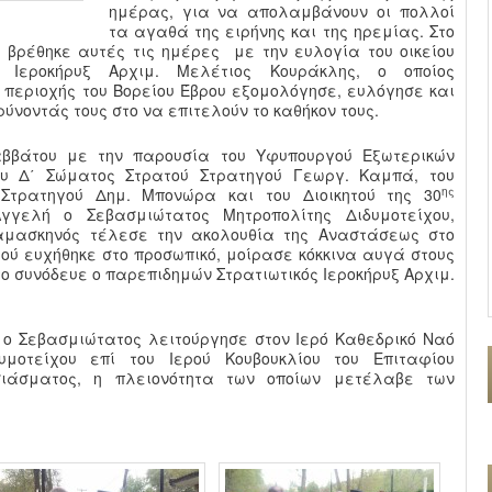
ημέρας, για να απολαμβάνουν οι πολλοί
τα αγαθά της ειρήνης και της ηρεμίας. Στο
βρέθηκε αυτές τις ημέρες με την ευλογία του οικείου
ς Ιεροκήρυξ Αρχιμ. Μελέτιος Κουράκλης, ο οποίος
 περιοχής του Βορείου Έβρου εξομολόγησε, ευλόγησε και
ύνοντάς τους στο να επιτελούν το καθήκον τους.
ββάτου με την παρουσία του Υφυπουργού Εξωτερικών
του Δ΄ Σώματος Στρατού Στρατηγού Γεωργ. Καμπά, του
ης
 Στρατηγού Δημ. Μπονώρα και του Διοικητού της 30
γγελή ο Σεβασμιώτατος Μητροπολίτης Διδυμοτείχου,
Δαμασκηνός τέλεσε την ακολουθία της Αναστάσεως στο
ού ευχήθηκε στο προσωπικό, μοίρασε κόκκινα αυγά στους
 συνόδευε ο παρεπιδημών Στρατιωτικός Ιεροκήρυξ Αρχιμ.
ο Σεβασμιώτατος λειτούργησε στον Ιερό Καθεδρικό Ναό
μοτείχου επί του Ιερού Κουβουκλίου του Επιταφίου
σιάσματος, η πλειονότητα των οποίων μετέλαβε των