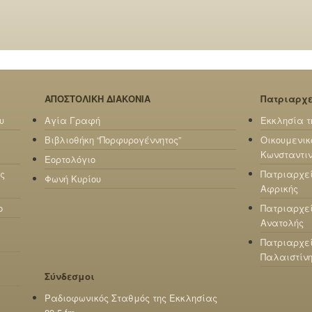
ΑΠΟΣΤΟΛΙΚΗ ΔΙΑΚΟΝΙΑ
Πατριαρχ
υ
Αγία Γραφή
Εκκλησία τ
Βιβλιοθήκη “Πορφυρογέννητος”
Οικουμενικ
Κωνσταντι
Εορτολόγιο
ς
Πατριαρχε
Φωνή Κυρίου
Αφρικής
ο
Πατριαρχεί
Ανατολής
Πατριαρχεί
Παλαιστίν
Σύνδεσμοι
Ραδιοφωνικός Σταθμός της Εκκλησίας