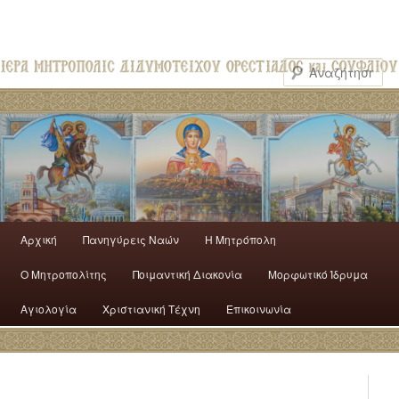
Αρχική
Πανηγύρεις Ναών
H Mητρόπολη
Ο Mητροπολίτης
Ποιμαντική Διακονία
Μορφωτικό Ίδρυμα
Αγιολογία
Χριστιανική Τέχνη
Επικοινωνία