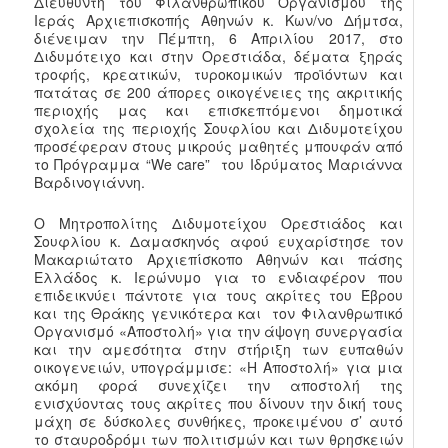
Διευθυντή του Φιλανθρωπικού Οργανισμού της
Ιεράς Αρχιεπισκοπής Αθηνών κ. Κων/νο Δήμτσα,
διένειμαν την Πέμπτη, 6 Απριλίου 2017, στο
Διδυμότειχο και στην Ορεστιάδα, δέματα ξηράς
τροφής, κρεατικών, τυροκομικών προϊόντων και
πατάτας σε 200 άπορες οικογένειες της ακριτικής
περιοχής μας και επισκεπτόμενοι δημοτικά
σχολεία της περιοχής Σουφλίου και Διδυμοτείχου
προσέφεραν στους μικρούς μαθητές μπουφάν από
το Πρόγραμμα “We care” του Ιδρύματος Μαριάννα
Βαρδινογιάννη.
Ο Μητροπολίτης Διδυμοτείχου Ορεστιάδος και
Σουφλίου κ. Δαμασκηνός αφού ευχαρίστησε τον
Μακαριώτατο Αρχιεπίσκοπο Αθηνών και πάσης
Ελλάδος κ. Ιερώνυμο για το ενδιαφέρον που
επιδεικνύει πάντοτε για τους ακρίτες του Έβρου
και της Θράκης γενικότερα και τον Φιλανθρωπικό
Οργανισμό «Αποστολή» για την άψογη συνεργασία
και την αμεσότητα στην στήριξη των ευπαθών
οικογενειών, υπογράμμισε: «Η Αποστολή» για μια
ακόμη φορά συνεχίζει την αποστολή της
ενισχύοντας τους ακρίτες που δίνουν την δική τους
μάχη σε δύσκολες συνθήκες, προκειμένου σ’ αυτό
το σταυροδρόμι των πολιτισμών και των θρησκειών