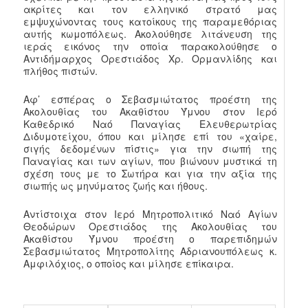
ακρίτες και τον ελληνικό στρατό μας
εμψυχώνοντας τους κατοίκους της παραμεθόριας
αυτής κωμοπόλεως. Ακολούθησε λιτάνευση της
ιεράς εικόνος την οποία παρακολούθησε ο
Αντιδήμαρχος Ορεστιάδος Χρ. Ορμανλίδης και
πλήθος πιστών.
Αφ’ εσπέρας ο Σεβασμιώτατος προέστη της
Ακολουθίας του Ακαθίστου Ύμνου στον Ιερό
Καθεδρικό Ναό Παναγίας Ελευθερωτρίας
Διδυμοτείχου, όπου και μίλησε επί του «χαίρε,
σιγής δεδομένων πίστις» για την σιωπή της
Παναγίας και των αγίων, που βιώνουν μυστικά τη
σχέση τους με το Σωτήρα και για την αξία της
σιωπής ως μηνύματος ζωής και ήθους.
Αντίστοιχα στον Ιερό Μητροπολιτικό Ναό Αγίων
Θεοδώρων Ορεστιάδος της Ακολουθίας του
Ακαθίστου Ύμνου προέστη ο παρεπιδημών
Σεβασμιώτατος Μητροπολίτης Αδριανουπόλεως κ.
Αμφιλόχιος, ο οποίος και μίλησε επίκαιρα.