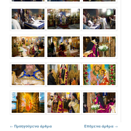
Πλοήγηση στα άρθρα
←
Προηγούμενα άρθρα
Επόμενα άρθρα
→