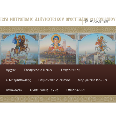
Αρχική
Πανηγύρεις Ναών
H Mητρόπολη
Ο Mητροπολίτης
Ποιμαντική Διακονία
Μορφωτικό Ίδρυμα
Αγιολογία
Χριστιανική Τέχνη
Επικοινωνία