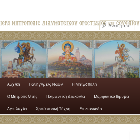
Αρχική
Πανηγύρεις Ναών
H Mητρόπολη
Ο Mητροπολίτης
Ποιμαντική Διακονία
Μορφωτικό Ίδρυμα
Αγιολογία
Χριστιανική Τέχνη
Επικοινωνία