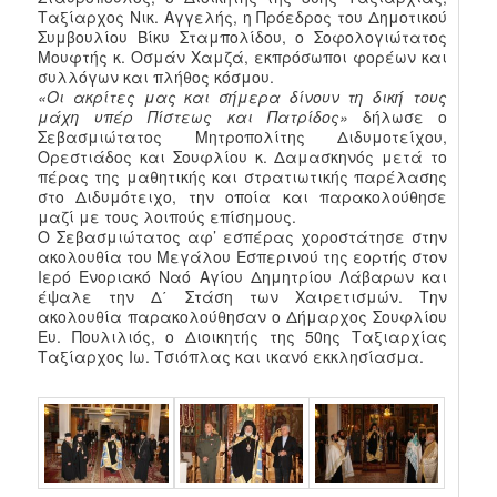
Ταξίαρχος Νικ. Αγγελής, η Πρόεδρος του Δημοτικού
Συμβουλίου Βίκυ Σταμπολίδου, ο Σοφολογιώτατος
Μουφτής κ. Οσμάν Χαμζά, εκπρόσωποι φορέων και
συλλόγων και πλήθος κόσμου.
«Οι ακρίτες μας και σήμερα δίνουν τη δική τους
μάχη υπέρ Πίστεως και Πατρίδος»
δήλωσε ο
Σεβασμιώτατος Μητροπολίτης Διδυμοτείχου,
Ορεστιάδος και Σουφλίου κ. Δαμασκηνός μετά το
πέρας της μαθητικής και στρατιωτικής παρέλασης
στο Διδυμότειχο, την οποία και παρακολούθησε
μαζί με τους λοιπούς επίσημους.
Ο Σεβασμιώτατος αφ’ εσπέρας χοροστάτησε στην
ακολουθία του Μεγάλου Εσπερινού της εορτής στον
Ιερό Ενοριακό Ναό Αγίου Δημητρίου Λάβαρων και
έψαλε την Δ΄ Στάση των Χαιρετισμών. Την
ακολουθία παρακολούθησαν ο Δήμαρχος Σουφλίου
Ευ. Πουλιλιός, ο Διοικητής της 50ης Ταξιαρχίας
Ταξίαρχος Ιω. Τσιόπλας και ικανό εκκλησίασμα.