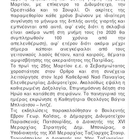
Μαρτίου, με επίκεντρο το Διδυμότειχο, την
Ορεστιάδα και το Σουφλί. Οι ακρίτες της
παραμεθορίου κάθε χρόνο βιώνουν με ιδιαίτερη
συγκίνηση το μήνυμα της διπλής αυτής γιορτής και
εμπνέονται από αυτό, αφ’ ενός διότι η σκλαβιά
είναι ακόμα νωπή στη μνήμη τους (το 2020 θα
συμπληρωθούν 100 χρόνια από την
απελευθέρωση), αφ’ ετέρου διότι ακόμα μέχρι
σήμερα κάποιοι ανεγκέφαλοι από τους
γειτονικούς λαούς θέτουν, κατά καιρούς, θέματα
αμφισβήτησης της ακεραιότητος της Πατρίδας.
Το πρωί της 25ης Μαρτίου ε.ε. ο Σεβασμιώτατος
χοροστάτησε στον Όρθρο και στη συνέχεια
λειτούργησε στον Ιερό Καθεδρικό Ναό Παναγίας
Ελευθερωτρίας Διδυμοτείχου. Ακολούθως εψάλη η
καθιερωμένη Δοξολογία, Επιμνημόσυνη δέηση στο
Ηρώο και κατάθεση στεφάνων. Το πανηγυρικό της
ημέρας εκφώνησε η Καθηγήτρια Θεολόγος Βάγια
Μπλιάτσου – Ιντζέ.
Τις εκδηλώσεις παρακολούθησαν ο Βουλευτής
Έβρου Γεωρ. Καΐσας, ο Δήμαρχος Διδυμοτείχου
Παρασκευάς Πατσουρίδης, ο Διοικητής της XVI
Mεραρχίας Στρατηγός Δημ. Μπονώρας, ο
Υποδιοικητής της XVI Mεραρχίας Ταξίαρχος Σταυρ.
Σταυρόπουλος, ο Διοικητής της 30ης Ταξιαρχίας,