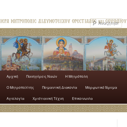
Αρχική
Πανηγύρεις Ναών
H Mητρόπολη
Ο Mητροπολίτης
Ποιμαντική Διακονία
Μορφωτικό Ίδρυμα
Αγιολογία
Χριστιανική Τέχνη
Επικοινωνία