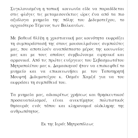
Συγκλονισμένη η τοπική κοινωνία είδε να παραδίδεται
στις φλόγες τις μεταμεσονύκτιες ώρες ένα από τα πιο
αξιόλογα μνημεία της πόλης του Διδυμοτείχου, το
αρχαιότερο Τέμενος των Βαλκανίων.
Με βαθειά θλίψη η χριστιανική μας κοινότητα εκφράζει
τη συμπαράστασή της στους μουσουλμάνους συμπολίτες
μας, που αποτελούν αναπόσπαστο μέρος της κοινωνίας
μας και με τους οποίους συμβιώνουμε ειρηνικά και
αρμονικά. Από τις πρώτες ενέργειες του Σεβασμιωτάτου
Μητροπολίτου μας κ. Δαμασκηνού ήταν να επισκεφθεί το
μνημείο και να επικοινωνήσει με τον Τοποτηρητή
Μουφτή Διδυμοτείχου κ. Οσμάν Χαμζά για να του
εκφράσει τη συμπάθειά του.
Τα μνημεία μας, αδιακρίτως χρήσεως και θρησκευτικού
προσανατολισμού, είναι ανεκτίμητος πολιτιστικός
θησαυρός ενός τόπου και κληρονομιά ολόκληρης της
ανθρωπότητος.
Εκ της Ιεράς Μητροπόλεως