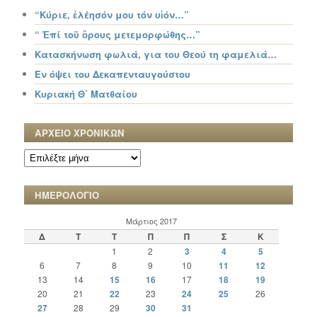
“Κύριε, ἐλέησόν μου τόν υἱόν…”
“ Ἐπί τοῦ ὄρους μετεμορφώθης…”
Κατασκήνωση φωλιά, για του Θεού τη φαμελιά…
Εν όψει του Δεκαπενταυγούστου
Κυριακή Θ΄ Ματθαίου
ΑΡΧΕΙΟ ΧΡΟΝΙΚΩΝ
ΑΡΧΕΙΟ
ΧΡΟΝΙΚΩΝ
ΗΜΕΡΟΛΟΓΙΟ
Μάρτιος 2017
Δ
Τ
Τ
Π
Π
Σ
Κ
1
2
3
4
5
6
7
8
9
10
11
12
13
14
15
16
17
18
19
20
21
22
23
24
25
26
27
28
29
30
31