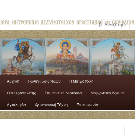
Αρχική
Πανηγύρεις Ναών
H Mητρόπολη
Ο Mητροπολίτης
Ποιμαντική Διακονία
Μορφωτικό Ίδρυμα
Αγιολογία
Χριστιανική Τέχνη
Επικοινωνία