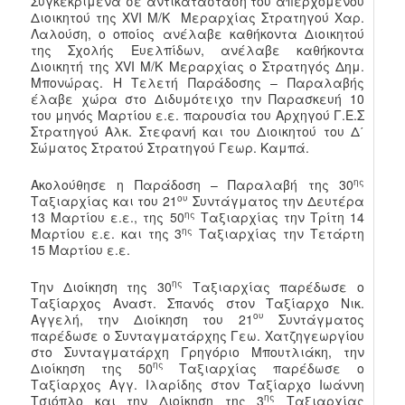
Συγκεκριμένα σε αντικατάσταση του απερχομένου
Διοικητού της XVI Μ/Κ Μεραρχίας Στρατηγού Χαρ.
Λαλούση, ο οποίος ανέλαβε καθήκοντα Διοικητού
της Σχολής Ευελπίδων, ανέλαβε καθήκοντα
Διοικητή της XVI Μ/Κ Μεραρχίας ο Στρατηγός Δημ.
Μπονώρας. Η Τελετή Παράδοσης – Παραλαβής
έλαβε χώρα στο Διδυμότειχο την Παρασκευή 10
του μηνός Μαρτίου ε.ε. παρουσία του Αρχηγού Γ.Ε.Σ
Στρατηγού Αλκ. Στεφανή και του Διοικητού του Δ΄
Σώματος Στρατού Στρατηγού Γεωρ. Καμπά.
ης
Ακολούθησε η Παράδοση – Παραλαβή της 30
ου
Ταξιαρχίας και του 21
Συντάγματος την Δευτέρα
ης
13 Μαρτίου ε.ε., της 50
Ταξιαρχίας την Τρίτη 14
ης
Μαρτίου ε.ε. και της 3
Ταξιαρχίας την Τετάρτη
15 Μαρτίου ε.ε.
ης
Την Διοίκηση της 30
Ταξιαρχίας παρέδωσε ο
Ταξίαρχος Αναστ. Σπανός στον Ταξίαρχο Νικ.
ου
Αγγελή, την Διοίκηση του 21
Συντάγματος
παρέδωσε ο Συνταγματάρχης Γεω. Χατζηγεωργίου
στο Συνταγματάρχη Γρηγόριο Μπουτλιάκη, την
ης
Διοίκηση της 50
Ταξιαρχίας παρέδωσε ο
Ταξίαρχος Αγγ. Ιλαρίδης στον Ταξίαρχο Ιωάννη
ης
Τσιόπλο και την Διοίκηση της 3
Ταξιαρχίας