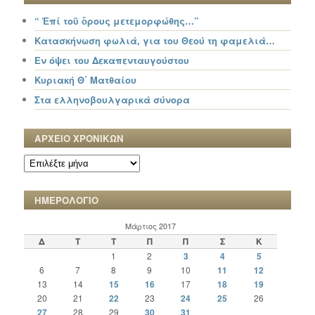
“ Ἐπί τοῦ ὄρους μετεμορφώθης…”
Κατασκήνωση φωλιά, για του Θεού τη φαμελιά…
Εν όψει του Δεκαπενταυγούστου
Κυριακή Θ΄ Ματθαίου
Στα ελληνοβουλγαρικά σύνορα
ΑΡΧΕΙΟ ΧΡΟΝΙΚΩΝ
ΑΡΧΕΙΟ
ΧΡΟΝΙΚΩΝ
ΗΜΕΡΟΛΟΓΙΟ
Μάρτιος 2017
Δ
Τ
Τ
Π
Π
Σ
Κ
1
2
3
4
5
6
7
8
9
10
11
12
13
14
15
16
17
18
19
20
21
22
23
24
25
26
27
28
29
30
31