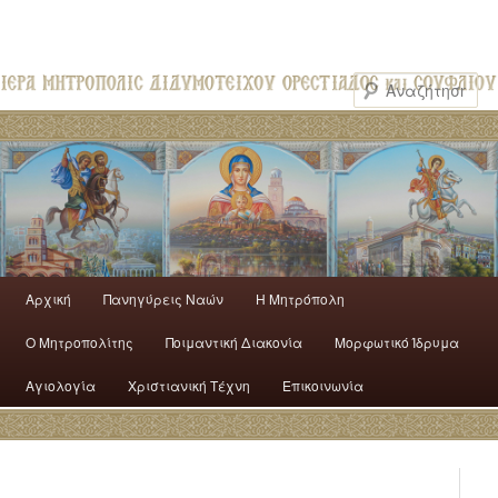
Αρχική
Πανηγύρεις Ναών
H Mητρόπολη
Ο Mητροπολίτης
Ποιμαντική Διακονία
Μορφωτικό Ίδρυμα
Αγιολογία
Χριστιανική Τέχνη
Επικοινωνία