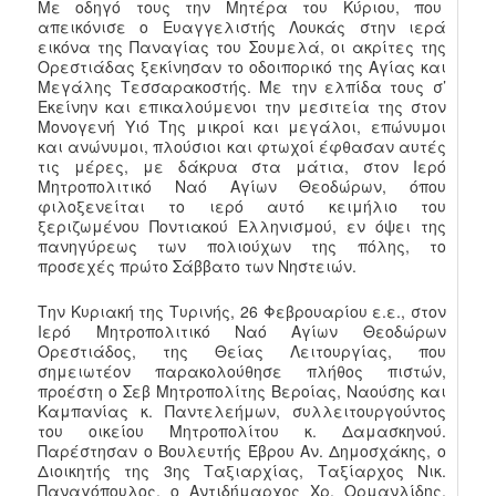
Με οδηγό τους την Μητέρα του Κύριου, που
απεικόνισε ο Ευαγγελιστής Λουκάς στην ιερά
εικόνα της Παναγίας του Σουμελά, οι ακρίτες της
Ορεστιάδας ξεκίνησαν το οδοιπορικό της Αγίας και
Μεγάλης Τεσσαρακοστής. Με την ελπίδα τους σ’
Εκείνην και επικαλούμενοι την μεσιτεία της στον
Μονογενή Υιό Της μικροί και μεγάλοι, επώνυμοι
και ανώνυμοι, πλούσιοι και φτωχοί έφθασαν αυτές
τις μέρες, με δάκρυα στα μάτια, στον Ιερό
Μητροπολιτικό Ναό Αγίων Θεοδώρων, όπου
φιλοξενείται το ιερό αυτό κειμήλιο του
ξεριζωμένου Ποντιακού Ελληνισμού, εν όψει της
πανηγύρεως των πολιούχων της πόλης, το
προσεχές πρώτο Σάββατο των Νηστειών.
Την Κυριακή της Τυρινής, 26 Φεβρουαρίου ε.ε., στον
Ιερό Μητροπολιτικό Ναό Αγίων Θεοδώρων
Ορεστιάδος, της Θείας Λειτουργίας, που
σημειωτέον παρακολούθησε πλήθος πιστών,
προέστη ο Σεβ Μητροπολίτης Βεροίας, Ναούσης και
Καμπανίας κ. Παντελεήμων, συλλειτουργούντος
του οικείου Μητροπολίτου κ. Δαμασκηνού.
Παρέστησαν ο Βουλευτής Έβρου Αν. Δημοσχάκης, ο
Διοικητής της 3ης Ταξιαρχίας, Ταξίαρχος Νικ.
Παναγόπουλος, ο Αντιδήμαρχος Χρ. Ορμανλίδης,