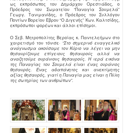
ως εκπρόσωπος του Δημάρχου Ορεστιάδος, ο
Πρόεδρος του Σωματείου “Παναγία Σουμελά”
Γεωργ. Τανιμανίδης, ο Πρόεδρος του Συλλόγου
Ποντίων Βορείου Έβρου “Ο Διγενής” Κων. Καλτσίδης,
εκπρόσωποι φορέων και άλλοι επίσημοι.
Ο Σεβ. Μητροπολίτης Βεροίας κ. Παντελεήμων στο
χαιρετισμό του τόνισε·
“Στο σημερινό ευαγγελικό
ανάγνωσμα ακούσαμε τον Κύριο να λέγει να μην
θησαυρίζουμε επίγειους θησαυρούς αλλά να
αναζητούμε ουράνιους θησαυρούς. Η ιερά εικόνα
της Παναγίας του Σουμελά είναι ένας ουράνιος
θησαυρός. Ένας αδαπάνητος και ανεκτίμητης
αξίας θησαυρός, γιατί η Παναγία μας είναι η Πύλη
της σωτηρίας των ανθρώπων”.