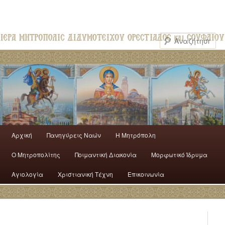
Αρχική
Πανηγύρεις Ναών
H Mητρόπολη
Ο Mητροπολίτης
Ποιμαντική Διακονία
Μορφωτικό Ίδρυμα
Αγιολογία
Χριστιανική Τέχνη
Επικοινωνία