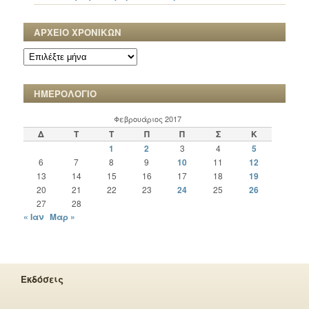
ΑΡΧΕΙΟ ΧΡΟΝΙΚΩΝ
ΑΡΧΕΙΟ
ΧΡΟΝΙΚΩΝ
ΗΜΕΡΟΛΟΓΙΟ
Φεβρουάριος 2017
Δ
Τ
Τ
Π
Π
Σ
Κ
1
2
3
4
5
6
7
8
9
10
11
12
13
14
15
16
17
18
19
20
21
22
23
24
25
26
27
28
« Ιαν
Μαρ »
Εκδόσεις