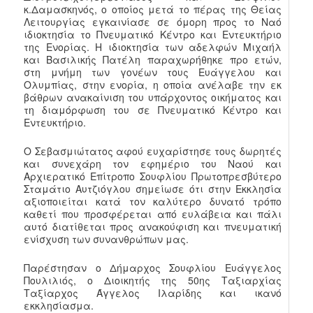
κ.Δαμασκηνός, ο οποίος μετά το πέρας της Θείας
Λειτουργίας εγκαινίασε σε όμορη προς το Ναό
ιδιοκτησία το Πνευματικό Κέντρο και Εντευκτήριο
της Ενορίας. Η ιδιοκτησία των αδελφών Μιχαήλ
και Βασιλικής Πατέλη παραχωρήθηκε προ ετών,
στη μνήμη των γονέων τους Ευάγγελου και
Ολυμπίας, στην ενορία, η οποία ανέλαβε την εκ
βάθρων ανακαίνιση του υπάρχοντος οικήματος και
τη διαμόρφωση του σε Πνευματικό Κέντρο και
Εντευκτήριο.
Ο Σεβασμιώτατος αφού ευχαρίστησε τους δωρητές
και συνεχάρη τον εφημέριο του Ναού και
Αρχιερατικό Επίτροπο Σουφλίου Πρωτοπρεσβύτερο
Σταμάτιο Αυτζιόγλου σημείωσε ότι στην Εκκλησία
αξιοποιείται κατά τον καλύτερο δυνατό τρόπο
καθετί που προσφέρεται από ευλάβεια και πάλι
αυτό διατίθεται προς ανακούφιση και πνευματική
ενίσχυση των συνανθρώπων μας.
Παρέστησαν ο Δήμαρχος Σουφλίου Ευάγγελος
Πουλιλιός, ο Διοικητής της 50ης Ταξιαρχίας
Ταξίαρχος Άγγελος Ιλαρίδης και ικανό
εκκλησίασμα.