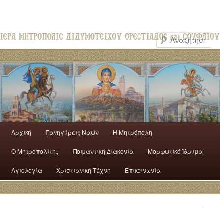
Αρχική
Πανηγύρεις Ναών
H Mητρόπολη
Ο Mητροπολίτης
Ποιμαντική Διακονία
Μορφωτικό Ίδρυμα
Αγιολογία
Χριστιανική Τέχνη
Επικοινωνία