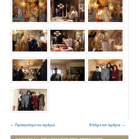
Πλοήγηση στα άρθρα
←
Προηγούμενα άρθρα
Επόμενα άρθρα
→