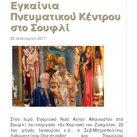
Εγκαίνια
Πνευματικού Κέντρου
στο Σουφλί
22 Ιανουαρίου 2017
Στον Ιερό Ενοριακό Ναό Αγίου Αθανασίου στό
Σουφλί λειτούργησε τήν Κυριακή του Ζακχαίου, 22
του μηνός Ιανουρίου ε.έ., ο Σεβ.Μητροπολίτης
Διδυμοτείχου,Ορεστιάδος και Σουφλίου