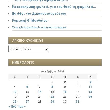
Κατασκήνωση φωλιά, για του Θεού τη φαμελιά…
Εν όψει του Δεκαπενταυγούστου
Κυριακή Θ΄ Ματθαίου
Στα ελληνοβουλγαρικά σύνορα
ΑΡΧΕΙΟ ΧΡΟΝΙΚΩΝ
ΑΡΧΕΙΟ
ΧΡΟΝΙΚΩΝ
ΗΜΕΡΟΛΟΓΙΟ
Δεκέμβριος 2016
Δ
Τ
Τ
Π
Π
Σ
Κ
1
2
3
4
5
6
7
8
9
10
11
12
13
14
15
16
17
18
19
20
21
22
23
24
25
26
27
28
29
30
31
« Νοέ
Ιαν »