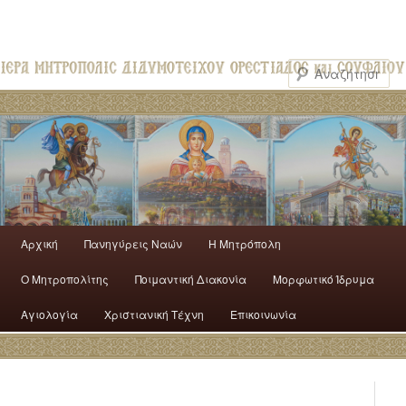
Αρχική
Πανηγύρεις Ναών
H Mητρόπολη
Ο Mητροπολίτης
Ποιμαντική Διακονία
Μορφωτικό Ίδρυμα
Αγιολογία
Χριστιανική Τέχνη
Επικοινωνία