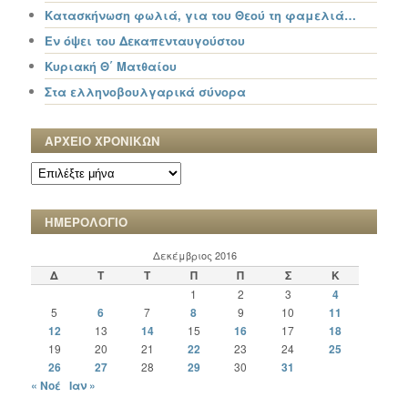
Κατασκήνωση φωλιά, για του Θεού τη φαμελιά…
Εν όψει του Δεκαπενταυγούστου
Κυριακή Θ΄ Ματθαίου
Στα ελληνοβουλγαρικά σύνορα
ΑΡΧΕΙΟ ΧΡΟΝΙΚΩΝ
ΑΡΧΕΙΟ
ΧΡΟΝΙΚΩΝ
ΗΜΕΡΟΛΟΓΙΟ
Δεκέμβριος 2016
Δ
Τ
Τ
Π
Π
Σ
Κ
1
2
3
4
5
6
7
8
9
10
11
12
13
14
15
16
17
18
19
20
21
22
23
24
25
26
27
28
29
30
31
« Νοέ
Ιαν »