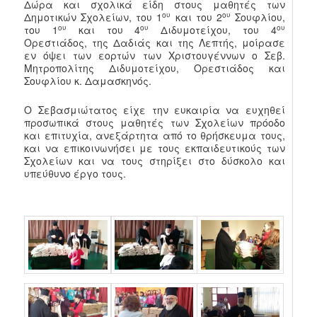
Δώρα και σχολικά είδη στους μαθητές των
ου
ου
Δημοτικών Σχολείων, του 1
και του 2
Σουφλίου,
ου
ου
ου
του 1
και του 4
Διδυμοτείχου, του 4
Ορεστιάδος, της Δαδιάς και της Λεπτής, μοίρασε
εν όψει των εορτών των Χριστουγέννων ο Σεβ.
Μητροπολίτης Διδυμοτείχου, Ορεστιάδος και
Σουφλίου κ. Δαμασκηνός.
Ο Σεβασμιώτατος είχε την ευκαιρία να ευχηθεί
προσωπικά στους μαθητές των Σχολείων πρόοδο
και επιτυχία, ανεξάρτητα από το θρήσκευμα τους,
και να επικοινωνήσει με τους εκπαιδευτικούς των
Σχολείων και να τους στηρίξει στο δύσκολο και
υπεύθυνο έργο τους.