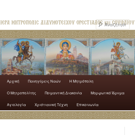
Αρχική
Πανηγύρεις Ναών
H Mητρόπολη
Ο Mητροπολίτης
Ποιμαντική Διακονία
Μορφωτικό Ίδρυμα
Αγιολογία
Χριστιανική Τέχνη
Επικοινωνία