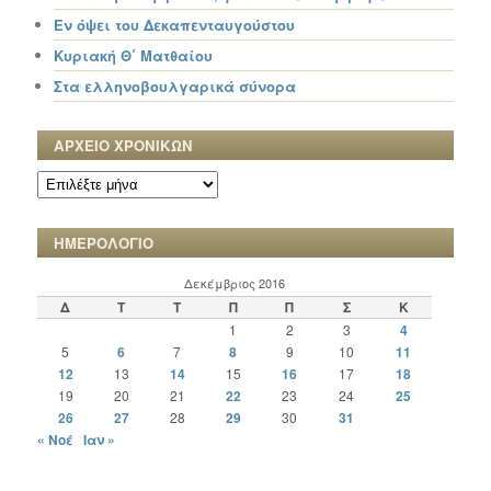
Εν όψει του Δεκαπενταυγούστου
Κυριακή Θ΄ Ματθαίου
Στα ελληνοβουλγαρικά σύνορα
ΑΡΧΕΙΟ ΧΡΟΝΙΚΩΝ
ΑΡΧΕΙΟ
ΧΡΟΝΙΚΩΝ
ΗΜΕΡΟΛΟΓΙΟ
Δεκέμβριος 2016
Δ
Τ
Τ
Π
Π
Σ
Κ
1
2
3
4
5
6
7
8
9
10
11
12
13
14
15
16
17
18
19
20
21
22
23
24
25
26
27
28
29
30
31
« Νοέ
Ιαν »