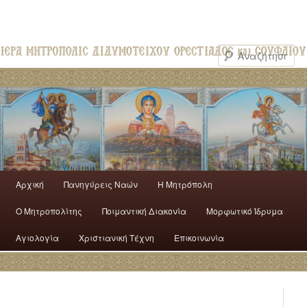
Αρχική
Πανηγύρεις Ναών
H Mητρόπολη
Ο Mητροπολίτης
Ποιμαντική Διακονία
Μορφωτικό Ίδρυμα
Αγιολογία
Χριστιανική Τέχνη
Επικοινωνία