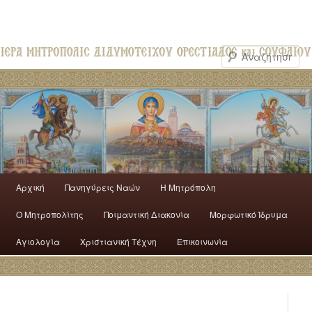
Αρχική
Πανηγύρεις Ναών
H Mητρόπολη
Ο Mητροπολίτης
Ποιμαντική Διακονία
Μορφωτικό Ίδρυμα
Αγιολογία
Χριστιανική Τέχνη
Επικοινωνία