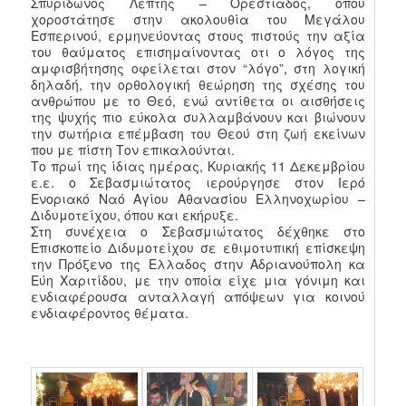
Σπυρίδωνος Λεπτής – Ορεστιάδος, όπου
χοροστάτησε στην ακολουθία του Μεγάλου
Εσπερινού, ερμηνεύοντας στους πιστούς την αξία
του θαύματος επισημαίνοντας οτι ο λόγος της
αμφισβήτησης οφείλεται στον “λόγο”, στη λογική
δηλαδή, την ορθολογική θεώρηση της σχέσης του
ανθρώπου με το Θεό, ενώ αντίθετα οι αισθήσεις
της ψυχής πιο εύκολα συλλαμβάνουν και βιώνουν
την σωτήρια επέμβαση του Θεού στη ζωή εκείνων
που με πίστη Τον επικαλούνται.
Το πρωί της ίδιας ημέρας, Κυριακής 11 Δεκεμβρίου
ε.ε. ο Σεβασμιώτατος ιερούργησε στον Ιερό
Ενοριακό Ναό Αγίου Αθανασίου Ελληνοχωρίου –
Διδυμοτείχου, όπου και εκήρυξε.
Στη συνέχεια ο Σεβασμιώτατος δέχθηκε στο
Επισκοπείο Διδυμοτείχου σε εθιμοτυπική επίσκεψη
την Πρόξενο της Ελλαδος στην Αδριανούπολη κα
Εύη Χαριτίδου, με την οποία είχε μια γόνιμη και
ενδιαφέρουσα ανταλλαγή απόψεων για κοινού
ενδιαφέροντος θέματα.