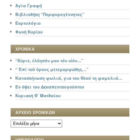
Αγία Γραφή
Βιβλιοθήκη “Πορφυρογέννητος”
Εορτολόγιο
Φωνή Κυρίου
ΧΡΟΝΙΚΑ
“Κύριε, ἐλέησόν μου τόν υἱόν…”
“ Ἐπί τοῦ ὄρους μετεμορφώθης…”
Κατασκήνωση φωλιά, για του Θεού τη φαμελιά…
Εν όψει του Δεκαπενταυγούστου
Κυριακή Θ΄ Ματθαίου
ΑΡΧΕΙΟ ΧΡΟΝΙΚΩΝ
ΑΡΧΕΙΟ
ΧΡΟΝΙΚΩΝ
ΗΜΕΡΟΛΟΓΙΟ