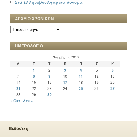
Στα ελληνοβουλγαρικά σύνορα
ΑΡΧΕΙΟ ΧΡΟΝΙΚΩΝ
ΑΡΧΕΙΟ
ΧΡΟΝΙΚΩΝ
ΗΜΕΡΟΛΟΓΙΟ
Νοέμβριος 2016
Δ
Τ
Τ
Π
Π
Σ
Κ
1
2
3
4
5
6
7
8
9
10
11
12
13
14
15
16
17
18
19
20
21
22
23
24
25
26
27
28
29
30
« Οκτ
Δεκ »
Εκδόσεις