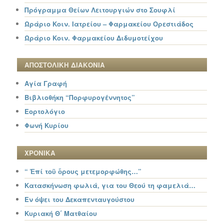
Πρόγραμμα Θείων Λειτουργιών στο Σουφλί
Ωράριο Κοιν. Ιατρείου – Φαρμακείου Ορεστιάδος
Ωράριο Κοιν. Φαρμακείου Διδυμοτείχου
ΑΠΟΣΤΟΛΙΚΗ ΔΙΑΚΟΝΙΑ
Αγία Γραφή
Βιβλιοθήκη “Πορφυρογέννητος”
Εορτολόγιο
Φωνή Κυρίου
ΧΡΟΝΙΚΑ
“ Ἐπί τοῦ ὄρους μετεμορφώθης…”
Κατασκήνωση φωλιά, για του Θεού τη φαμελιά…
Εν όψει του Δεκαπενταυγούστου
Κυριακή Θ΄ Ματθαίου