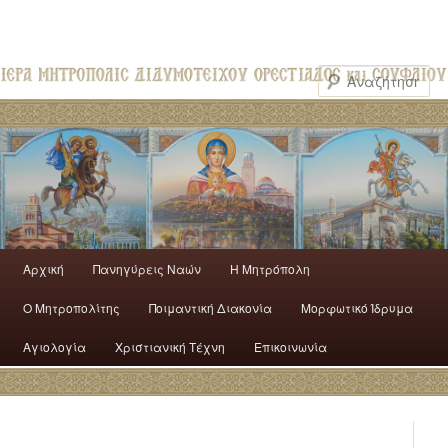
Αρχική
Πανηγύρεις Ναών
H Mητρόπολη
Ο Mητροπολίτης
Ποιμαντική Διακονία
Μορφωτικό Ίδρυμα
Αγιολογία
Χριστιανική Τέχνη
Επικοινωνία