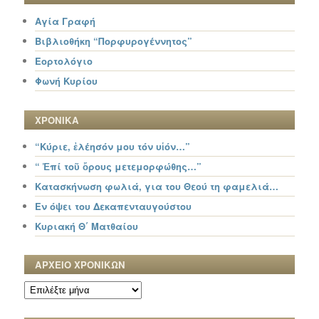
Αγία Γραφή
Βιβλιοθήκη “Πορφυρογέννητος”
Εορτολόγιο
Φωνή Κυρίου
ΧΡΟΝΙΚΑ
“Κύριε, ἐλέησόν μου τόν υἱόν…”
“ Ἐπί τοῦ ὄρους μετεμορφώθης…”
Κατασκήνωση φωλιά, για του Θεού τη φαμελιά…
Εν όψει του Δεκαπενταυγούστου
Κυριακή Θ΄ Ματθαίου
ΑΡΧΕΙΟ ΧΡΟΝΙΚΩΝ
ΑΡΧΕΙΟ
ΧΡΟΝΙΚΩΝ