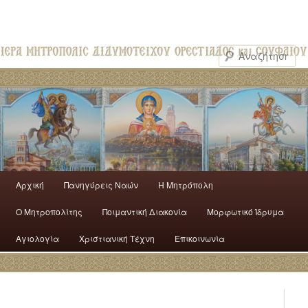
Αρχική
Πανηγύρεις Ναών
H Mητρόπολη
Ο Mητροπολίτης
Ποιμαντική Διακονία
Μορφωτικό Ίδρυμα
Αγιολογία
Χριστιανική Τέχνη
Επικοινωνία