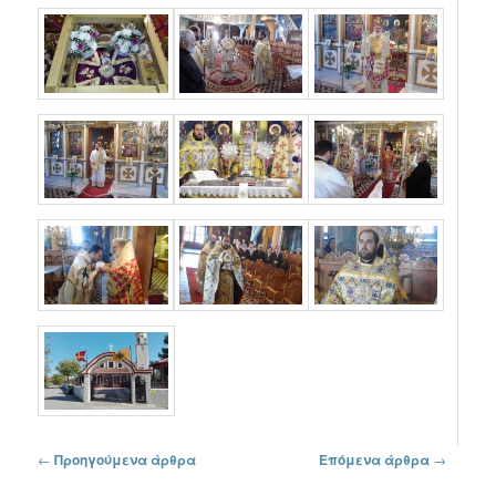
Πλοήγηση στα άρθρα
←
Προηγούμενα άρθρα
Επόμενα άρθρα
→