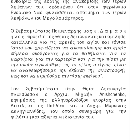
ευκαιρία της εορτής της ανακομιδής των ιερών
λεψάνων του, δεδομένου ότι στον φερώνυμο
Ενοριακό Ναό φυλάσσεται απότμημα των ιερών
λειψάνων του Μεγαλομάρτυρος.
Ο Σεβασμιώτατος Ποιμενάρχης μας κ . Δ α μ α σ κ
η ν ό ς προέστη της Θείας Λειτουργίας και ομίλησε
κατάλληλα για τις αρετές του αγίου και τόνισε
“αυτό που χρειάζεται να αποκομίσουμε και εμείς
σήμερα ακούγοντας για τα παθήματα, για τα
μαρτύρια, για την καρτερία και για την πίστη με
την οποία αγωνίσθηκε ως το τέλος ο άγιος, είναι
να αναθεωρήσουμε την έκβαση της αναστροφής
μας και να μιμηθούμε την πίστη εκείνου”
.
Τον Σεβασμιώτατο στην Θεία Λειτουργία
πλαισίωσαν ο Αρχιμ. Μιχαήλ Anishchenko,
εφημέριος της ελληνορθοδόξου ενορίας στην
Αττάλεια της Πισιδίας και ο Αρχιμ. Μύρωνας
Δεληγιαννίδης, τον οποίο συνεχάρη για την
φιλότιμη και αξιέπαινη διακονία του.