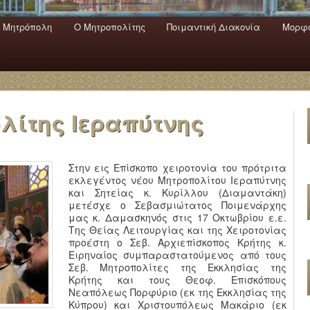
 Mητρόπολη
Ο Mητροπολίτης
Ποιμαντική Διακονία
Μορφω
ενο
εριεχόμενο
α
λίτης Ιεραπύτνης
Στην εις Επίσκοπο χειροτονία του πρότριτα
εκλεγέντος νέου Μητροπολίτου Ιεραπύτνης
και Σητείας κ. Κυρίλλου (Διαμαντάκη)
μετέσχε ο Σεβασμιώτατος Ποιμενάρχης
μας κ. Δαμασκηνός στις 17 Οκτωβρίου ε.ε.
Της Θείας Λειτουργίας και της Χειροτονίας
προέστη ο Σεβ. Αρχιεπίσκοπος Κρήτης κ.
Ειρηναίος συμπαραστατούμενος από τους
Σεβ. Μητροπολίτες της Εκκλησίας της
Κρήτης και τους Θεοφ. Επισκόπους
Νεαπόλεως Πορφύριο (εκ της Εκκλησίας της
Κύπρου) και Χριστουπόλεως Μακάριο (εκ