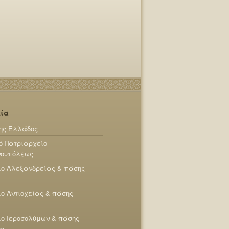
εία
ης Ελλάδος
ό Πατριαρχείο
νουπόλεως
ίο Αλεξανδρείας & πάσης
ο Αντιοχείας & πάσης
ο Ιεροσολύμων & πάσης
ης