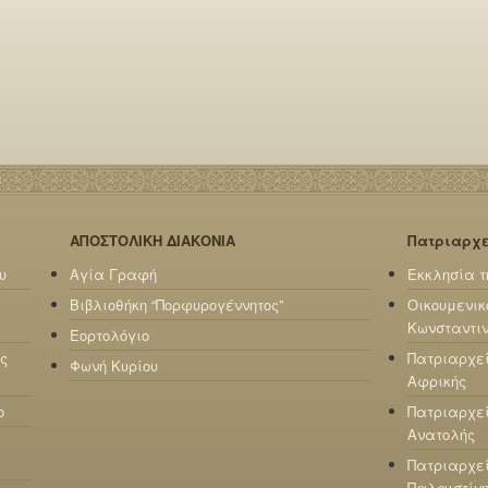
ΑΠΟΣΤΟΛΙΚΗ ΔΙΑΚΟΝΙΑ
Πατριαρχ
υ
Αγία Γραφή
Εκκλησία τ
Βιβλιοθήκη “Πορφυρογέννητος”
Οικουμενικ
Κωνσταντι
Εορτολόγιο
ς
Πατριαρχε
Φωνή Κυρίου
Αφρικής
ο
Πατριαρχεί
Ανατολής
Πατριαρχεί
Παλαιστίν