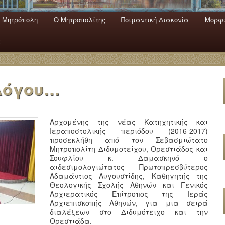
 Mητρόπολη
Ο Mητροπολίτης
Ποιμαντική Διακονία
Μορφω
ενο
εριεχόμενο
α
 λόγου…
Αρχομένης της νέας Κατηχητικής και
Ιεραποστολικής περιόδου (2016-2017)
προσεκλήθη από τον Σεβασμιώτατο
Μητροπολίτη Διδυμοτείχου, Ορεστιάδος και
Σουφλίου κ. Δαμασκηνό ο
αιδεσιμολογιώτατος Πρωτοπρεσβύτερος
Αδαμάντιος Αυγουστίδης, Καθηγητής της
Θεολογικής Σχολής Αθηνών και Γενικός
Αρχιερατικός Επίτροπος της Ιεράς
Αρχιεπισκοπής Αθηνών, για μια σειρά
διαλέξεων στο Διδυμότειχο και την
Ορεστιάδα.