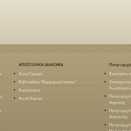
ΑΠΟΣΤΟΛΙΚΗ ΔΙΑΚΟΝΙΑ
Πατριαρχ
υ
Αγία Γραφή
Εκκλησία τ
Βιβλιοθήκη “Πορφυρογέννητος”
Οικουμενικ
Κωνσταντι
Εορτολόγιο
ς
Πατριαρχε
Φωνή Κυρίου
Αφρικής
ο
Πατριαρχεί
Ανατολής
Πατριαρχεί
Παλαιστίν