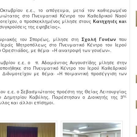
 Οκτωβρίου ε.ε., το απόγευμα, μετά τον καθιερωμένο
μιώτατος στο Πνευματικό Κέντρο του Καθεδρικού Ναού
οτείχου, ο προσκεκλημένος μίλησε στους
Κατηχητές και
 συγκρούσεις της εφηβείας».
υριακής του Σπορέως, μίλησε στη
Σχολή Γονέων
που
 Ιεράς Μητροπόλεως στο Πνευματικό Κέντρο του Ιερού
 Ορεστιάδος, με θέμα· «Η ανατροφή των γονέων».
ωβρίου ε.ε. ο π. Αδαμάντιος Αυγουστίδης μίλησε στην
οποιήθηκε στο Πνευματικό Κέντρο του Ιερού Καθεδρικού
Διδυμοτείχου με θέμα· «Η ποιμαντική προσέγγιση των
ίου ε.ε. ο Σεβασμιώτατος προέστη της Θείας Λειτουργίας
ης
 Δημητρίου Καβύλης. Παρέστησαν ο Διοικητής της 3
λος και άλλοι επίσημοι.