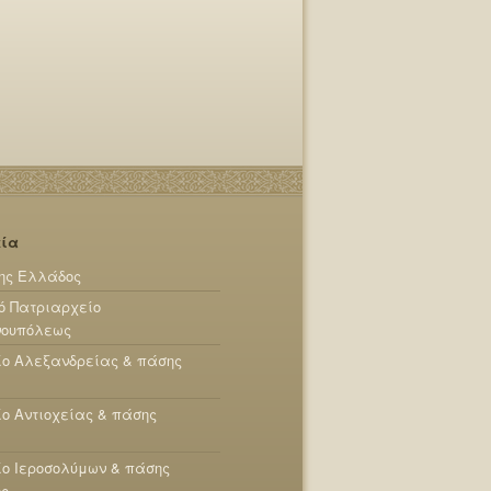
εία
ης Ελλάδος
ό Πατριαρχείο
νουπόλεως
ίο Αλεξανδρείας & πάσης
ο Αντιοχείας & πάσης
ο Ιεροσολύμων & πάσης
ης