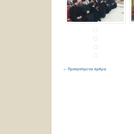
Πλοήγηση στα άρθρα
←
Προηγούμενα άρθρα