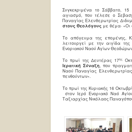
Συγκεκριμένα το Σάββατο, 15
αγιασμό, που τέλεσε ο Σεβασ
Παναγίας Ελευθερωτρίας Διδυμ
στους Θεολόγους
με θέμα· «Οι
Το απόγευμα της επομένης, Κ
λειτουργεί με την αιγίδα της
Ενοριακού Ναού Αγίων Θεοδώρων
ης
Το πρωί της Δευτέρας 17
Οκτ
Ιερατική Σύναξη
, που πραγματ
Ναού Παναγίας Ελευθερωτρίας 
πενθούντων».
Το πρωί της Κυριακής 16 Οκτωβρ
στον Ιερό Ενοριακό Ναό Αγίου
Ταξιαρχίας Νικόλαος Παναγόπου