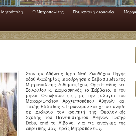
 Mητρόπολη
Ο Mητροπολίτης
Ποιμαντική Διακονία
Μορφω
ενο
εριεχόμενο
α
Στον εν Αθήναις Ιερό Ναό Ζωοδόχου Πηγής
οδού Ακαδημίας ιερούργησε ο Σεβασμιώτατος
Μητροπολίτης Διδυμοτείχου, Ορεστιάδος και
Σουφλίου κ. Δαμασκηνός το Σάββατο, 8 του
μηνός Οκτωβρίου ε.ε., με την ευλογία του
Μακαριωτάτου Αρχιεπισκόπου Αθηνών και
πάσης Ελλάδος κ. Ιερωνύμου και χειροτόνησε
σε Διάκονο τον φοιτητή της Θεολογικής
Σχολής του Πανεπιστημίου Αθηνών Ιωσήφ
Debs, από το Λίβανο, για τις ανάγκες της
ακριτικής μας Ιεράς Μητροπόλεως.