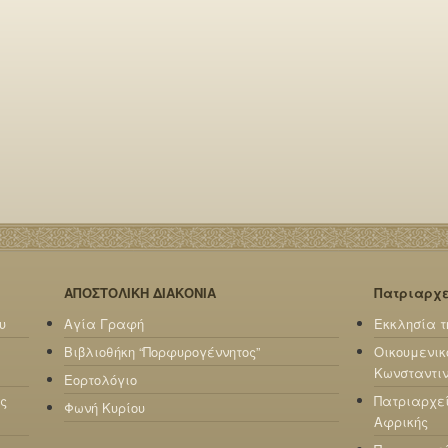
ΑΠΟΣΤΟΛΙΚΗ ΔΙΑΚΟΝΙΑ
Πατριαρχ
υ
Αγία Γραφή
Εκκλησία τ
Βιβλιοθήκη “Πορφυρογέννητος”
Οικουμενικ
Κωνσταντι
Εορτολόγιο
ς
Πατριαρχε
Φωνή Κυρίου
Αφρικής