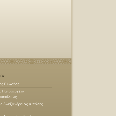
εία
ης Ελλάδος
ό Πατριαρχείο
νουπόλεως
ίο Αλεξανδρείας & πάσης