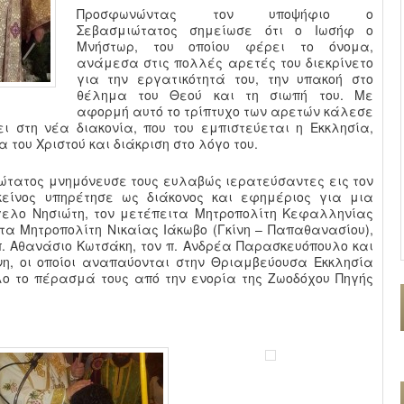
Προσφωνώντας τον υποψήφιο ο
Σεβασμιώτατος σημείωσε ότι ο Ιωσήφ ο
Μνήστωρ, του οποίου φέρει το όνομα,
ανάμεσα στις πολλές αρετές του διεκρίνετο
για την εργατικότητά του, την υπακοή στο
θέλημα του Θεού και τη σιωπή του. Με
αφορμή αυτό το τρίπτυχο των αρετών κάλεσε
ει στη νέα διακονία, που του εμπιστεύεται η Εκκλησία,
 του Χριστού και διάκριση στο λόγο του.
ιώτατος μνημόνευσε τους ευλαβώς ιερατεύσαντες εις τον
κείνος υπηρέτησε ως διάκονος και εφημέριος για μια
Άγγελο Νησιώτη, τον μετέπειτα Μητροπολίτη Κεφαλληνίας
ιτα Μητροπολίτη Νικαίας Ιάκωβο (Γκίνη – Παπαθανασίου),
 π. Αθανάσιο Κωτσάκη, τον π. Ανδρέα Παρασκευόπουλο και
νη, οι οποίοι αναπαύονται στην Θριαμβεύουσα Εκκλησία
ο το πέρασμά τους από την ενορία της Ζωοδόχου Πηγής