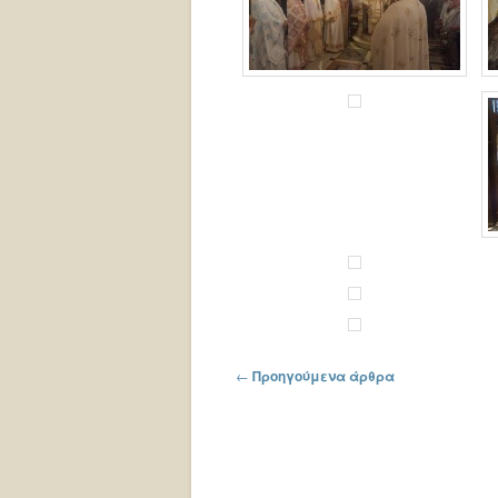
Πλοήγηση στα άρθρα
←
Προηγούμενα άρθρα