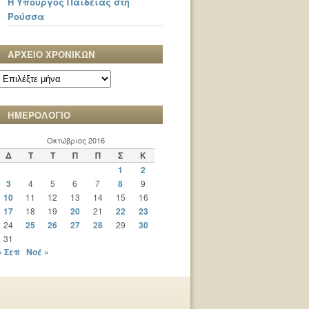
Η Υπουργός Παιδείας στη
Ρούσσα
ΑΡΧΕΙΟ ΧΡΟΝΙΚΩΝ
ΑΡΧΕΙΟ
ΧΡΟΝΙΚΩΝ
ΗΜΕΡΟΛΟΓΙΟ
Οκτώβριος 2016
Δ
Τ
Τ
Π
Π
Σ
Κ
1
2
3
4
5
6
7
8
9
10
11
12
13
14
15
16
17
18
19
20
21
22
23
24
25
26
27
28
29
30
31
« Σεπ
Νοέ »