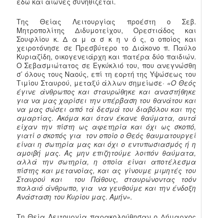
εδώ και αιώνες συνηθίζεται.
Της Θείας Λειτουργίας προέστη ο Σεβ.
Μητροπολίτης Διδυμοτείχου, Ορεστιάδος και
Σουφλίου κ. Δ α μ α σ κ η ν ό ς, ο οποίος και
χειροτόνησε σε Πρεσβύτερο το Διάκονο π. Παύλο
Κυριαζίδη, οικογενειάρχη και πατέρα δύο παιδιών.
Ο Σεβασμιώτατος σε Εγκύκλιό του, που ανεγνώσθη
σ’ όλους τους Ναούς, επί τη εορτή της Υψώσεως του
Τιμίου Σταυρού, μεταξύ άλλων σημείωσε·
«Ο Θεός
έγινε άνθρωπος και σταυρώθηκε και αναστήθηκε
για να μας χαρίσει την υπέρβαση του θανάτου και
να μας σώσει από τά δεσμά του διαβόλου και της
αμαρτίας. Ακόμα και όταν έκανε θαύματα, αυτά
είχαν την πίστη ως αφετηρία και όχι ως σκοπό,
γιατί ο σκοπός για τον οποίο ο Θεός θαυματουργεί
είναι η σωτηρία μας και όχι ο εντυπωσιασμός ή η
αμοιβή μας. Ας μην επιζητούμε λοιπόν θαύματα,
αλλά την σωτηρία, η οποία είναι αποτέλεσμα
πίστης και μετανοίας, και ας γίνουμε μιμητές του
Σταυρού και του Πάθους, σταυρώνοντας τοόν
παλαιό άνθρωπο, για να γευθούμε και την ένδοξη
Ανάσταση του Κυρίου μας. Αμήν».
Τη Θεία Λειτουργία παρακολούθησαν ο Δήμαρχος