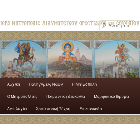
Αρχική
Πανηγύρεις Ναών
H Mητρόπολη
Ο Mητροπολίτης
Ποιμαντική Διακονία
Μορφωτικό Ίδρυμα
Αγιολογία
Χριστιανική Τέχνη
Επικοινωνία