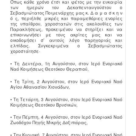
Όπως κάθε χρόνο έτσι και φέτος με την ευκαιρία
των ημερών του Δεκαπενταυγούστου ο
Σεβασμιώτατος Ποιμενάρχης μας κ. Δ α μ α σ κ η ν
ό ς, περιήλθε μικρές και παραμεθόριες ενορίες
της υπαίθρου, χοροστατών στις ακολουθίες των
Παρακλήσεως, προκειμένου να στηρίξει και να
επικοινωνήσει με τους ακρίτες μας και να
οικοδομήσει σ’ αυτούς λόγο παρηγοριάς και
ελπίδας. Συγκεκριμένα ο Σεβασμιώτατος
χοροστάτησε·
• Τη Δευτέρα, 1η Αυγούστου, στον Ιερό Ενοριακό
Ναό Κοιμήσεως Θεοτόκου Θεραπιού,
• Τη Τρίτη, 2 Αυγούστου, στον Ιερό Ενοριακό Ναό
Αγίου Αθανασίου Χιονάδων,
• Τη Τετάρτη, 3 Αυγούστου, στον Ιερό Ενοριακό Ναό
Κοιμήσεως Θεοτόκου Βρυσικών,
• Την Πέμπτη, 4 Αυγούστου, στον Ιερό Ενοριακό Ναό
Ζωοδόχου Πηγής Μικρής Δοξιπάρας,
• Την Κυριακή, 7 Αυγούστου, στον Ιερό Ενοριακό Ναό