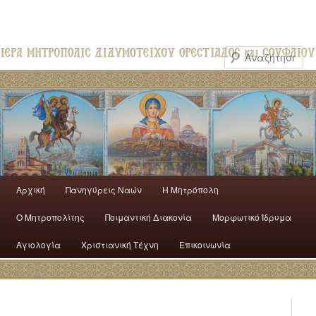
Αρχική
Πανηγύρεις Ναών
H Mητρόπολη
Ο Mητροπολίτης
Ποιμαντική Διακονία
Μορφωτικό Ίδρυμα
Αγιολογία
Χριστιανική Τέχνη
Επικοινωνία