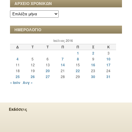
ΑΡΧΕΙΟ ΧΡΟΝΙΚΩΝ
ΑΡΧΕΙΟ
ΧΡΟΝΙΚΩΝ
ΗΜΕΡΟΛΟΓΙΟ
Ιούλιος 2016
Δ
Τ
Τ
Π
Π
Σ
Κ
1
2
3
4
5
6
7
8
9
10
11
12
13
14
15
16
17
18
19
20
21
22
23
24
25
26
27
28
29
30
31
« Ιούν
Αυγ »
Εκδόσεις