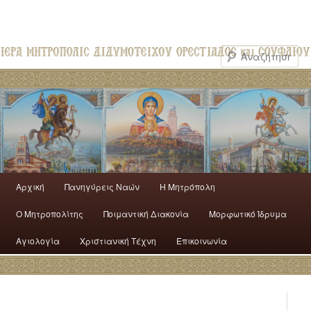
Αρχική
Πανηγύρεις Ναών
H Mητρόπολη
Ο Mητροπολίτης
Ποιμαντική Διακονία
Μορφωτικό Ίδρυμα
Αγιολογία
Χριστιανική Τέχνη
Επικοινωνία