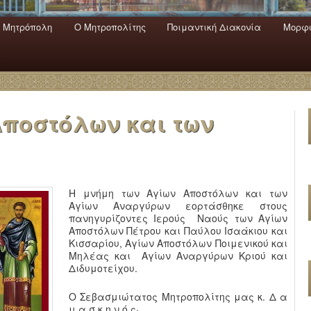
 Mητρόπολη
Ο Mητροπολίτης
Ποιμαντική Διακονία
Μορφω
ενο
εριεχόμενο
α
Αποστόλων και των
Η μνήμη των Αγίων Αποστόλων και των
Αγίων Αναργύρων εορτάσθηκε στους
πανηγυρίζοντες Ιερούς Ναούς των Αγίων
Αποστόλων Πέτρου και Παύλου Ισαάκιου και
Κισσαρίου, Αγίων Αποστόλων Ποιμενικού και
Μηλέας και Αγίων Αναργύρων Κριού και
Διδυμοτείχου.
Ο Σεβασμιώτατος Μητροπολίτης μας κ. Δ α
μ α σ κ η ν ό ς·