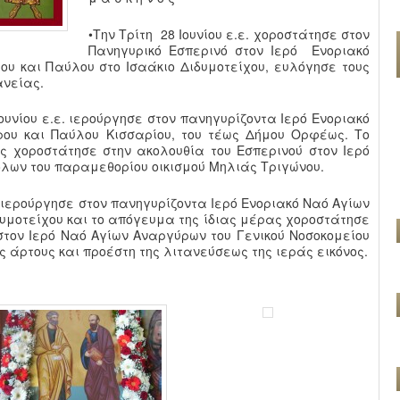
•Την Τρίτη 28 Ιουνίου ε.ε. χοροστάτησε στον
Πανηγυρικό Εσπερινό στον Ιερό Ενοριακό
υ και Παύλου στο Ισαάκιο Διδυμοτείχου, ευλόγησε τους
ανείας.
ουνίου ε.ε. ιερούργησε στον πανηγυρίζοντα Ιερό Ενοριακό
ου και Παύλου Κισσαρίου, του τέως Δήμου Ορφέως. Το
ς χοροστάτησε στην ακολουθία του Εσπερινού στον Ιερό
λων του παραμεθορίου οικισμού Μηλιάς Τριγώνου.
ε. ιερούργησε στον πανηγυρίζοντα Ιερό Ενοριακό Ναό Αγίων
δυμοτείχου και το απόγευμα της ίδιας μέρας χοροστάτησε
στον Ιερό Ναό Αγίων Αναργύρων του Γενικού Νοσοκομείου
ς άρτους και προέστη της λιτανεύσεως της ιεράς εικόνος.