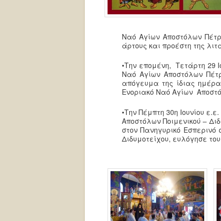
Ναό Αγίων Αποστόλων Πέτρο
άρτους και προέστη της λιτ
•Την επομένη, Τετάρτη 29 Ι
Ναό Αγίων Αποστόλων Πέτρ
απόγευμα της ίδιας ημέρα
Ενοριακό Ναό Αγίων Αποστό
•Την Πέμπτη 30η Ιουνίου ε.
Αποστόλων Ποιμενικού – Δι
στον Πανηγυρικό Εσπερινό 
Διδυμοτείχου, ευλόγησε του