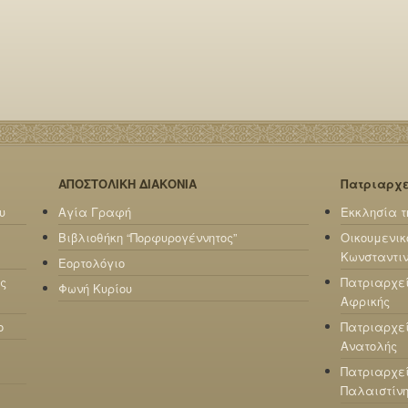
ΑΠΟΣΤΟΛΙΚΗ ΔΙΑΚΟΝΙΑ
Πατριαρχ
υ
Αγία Γραφή
Εκκλησία τ
Βιβλιοθήκη “Πορφυρογέννητος”
Οικουμενικ
Κωνσταντι
Εορτολόγιο
ς
Πατριαρχε
Φωνή Κυρίου
Αφρικής
ο
Πατριαρχεί
Ανατολής
Πατριαρχεί
Παλαιστίν