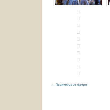
Πλοήγηση στα άρθρα
←
Προηγούμενα άρθρα