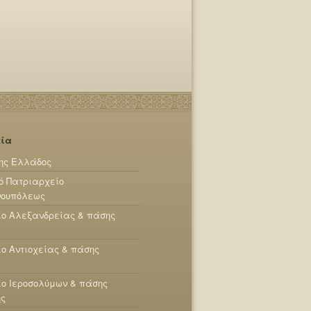
εία
ης Ελλάδος
ό Πατριαρχείο
νουπόλεως
ίο Αλεξανδρείας & πάσης
ο Αντιοχείας & πάσης
ο Ιεροσολύμων & πάσης
ης