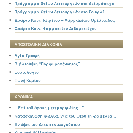
Πρόγραμμα Θείων Λειτουργιών στο Διδυμότειχο
Πρόγραμμα Θείων Λειτουργιών στο Σουφλί
Ωράριο Κοιν. Ιατρείου – Φαρμακείου Ορεστιάδος
Ωράριο Κοιν. Φαρμακείου Διδυμοτείχου
ΑΠΟΣΤΟΛΙΚΗ ΔΙΑΚΟΝΙΑ
Αγία Γραφή
Βιβλιοθήκη “Πορφυρογέννητος”
Εορτολόγιο
Φωνή Κυρίου
ΧΡΟΝΙΚΑ
“ Ἐπί τοῦ ὄρους μετεμορφώθης…”
Κατασκήνωση φωλιά, για του Θεού τη φαμελιά…
Εν όψει του Δεκαπενταυγούστου
Κυριακή Θ΄ Ματθαίου