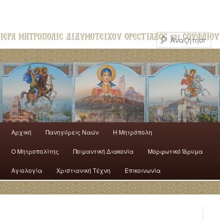
Αρχική
Πανηγύρεις Ναών
H Mητρόπολη
Ο Mητροπολίτης
Ποιμαντική Διακονία
Μορφωτικό Ίδρυμα
Αγιολογία
Χριστιανική Τέχνη
Επικοινωνία