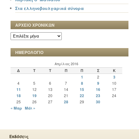
Στα ελληνοβουλγαρικά σύνορα
ΑΡΧΕΙΟ ΧΡΟΝΙΚΩΝ
ΑΡΧΕΙΟ
ΧΡΟΝΙΚΩΝ
ΗΜΕΡΟΛΟΓΙΟ
Απρίλιος 2016
Δ
Τ
Τ
Π
Π
Σ
Κ
1
2
3
4
5
6
7
8
9
10
11
12
13
14
15
16
17
18
19
20
21
22
23
24
25
26
27
28
29
30
« Μαρ
Μάι »
Εκδόσεις