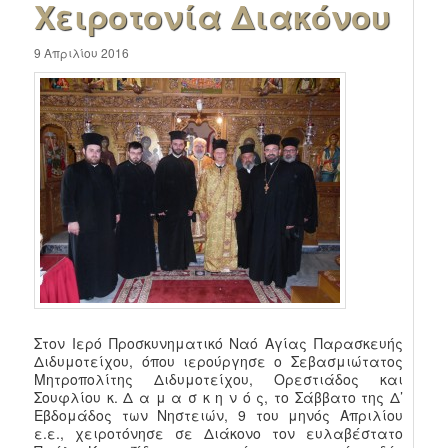
Χειροτονία Διακόνου
9 Απριλίου 2016
Στον Ιερό Προσκυνηματικό Ναό Αγίας Παρασκευής
Διδυμοτείχου, όπου ιερούργησε ο Σεβασμιώτατος
Μητροπολίτης Διδυμοτείχου, Ορεστιάδος και
Σουφλίου κ. Δ α μ α σ κ η ν ό ς, το Σάββατο της Δ’
Εβδομάδος των Νηστειών, 9 του μηνός Απριλίου
ε.ε., χειροτόνησε σε Διάκονο τον ευλαβέστατο