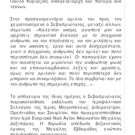
Παύλο Κυριαζίδη, οικογενειάρχη και πατέρα δύο
τέκνων.
Στην προσαγορευτήριο ομιλία του προς τον
χειροτονούμενο ο Σεβασμιώτατος, μεταξύ άλλων,
σημείωσε· «
Καλείσαι ακόμη, αγαπητέ μου να
αρχίσεις σημαντικό διάλογο με το σύγχρονο
άνθρωπο, να τον πλησιάσεις, να του μιλήσεις και
να τον ακούσεις, έργο και αυτό δυσχερέστατο,
γιατί ο σύγχρονος άνθρωπος δεν ομιλεί και πολύ
περισσότερο δεν συνομιλεί. Οι παπαγάλοι έχουν
την ικανότητα να μιμούνται την ανθρώπινη φωνή
και να επαναλαμβάνουν λέξεις και φράσεις,
όμως ούτε ομιλούν και πολύ περισσότερο δεν
μπορούν να συνομιλήσουν. Το ίδιο συμβαίνει και με
τον άνθρωπο της σημερινής εποχής…».
Το απόγευμα της ίδιας ημέρας ο Σεβασμιώτατος
παρακολούθησε εκδήλωση του Ιεροψαλτικού
Συλλόγου της Ιεράς Μητροπόλεως Διδυμοτείχου,
Ορεστιάδος και Σουφλίου, που πραγματοποιήθηκε
στον Ιερό Ενοριακό Ναό Αγίου Αθανασίου Μεγάλης
Δοξιπάρας. Η Χορωδία απέδωσε βυζαντινούς
ύμνους της Μεγάλης Εβδομάδος ενώπιον
πολυπληθούς ακροατηρίου.