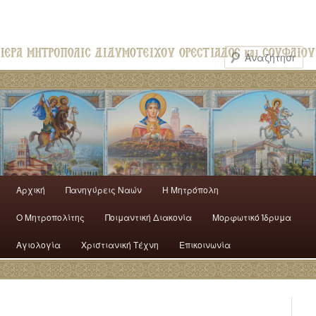
Αρχική
Πανηγύρεις Ναών
H Mητρόπολη
Ο Mητροπολίτης
Ποιμαντική Διακονία
Μορφωτικό Ίδρυμα
Αγιολογία
Χριστιανική Τέχνη
Επικοινωνία