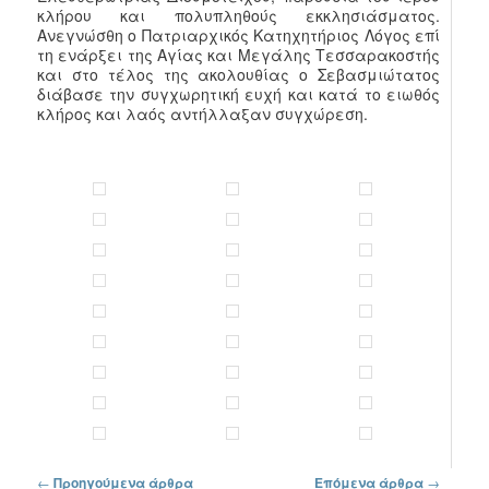
κλήρου και πολυπληθούς εκκλησιάσματος.
Ανεγνώσθη ο Πατριαρχικός Κατηχητήριος Λόγος επί
τη ενάρξει της Αγίας και Μεγάλης Τεσσαρακοστής
και στο τέλος της ακολουθίας ο Σεβασμιώτατος
διάβασε την συγχωρητική ευχή και κατά το ειωθός
κλήρος και λαός αντήλλαξαν συγχώρεση.
Πλοήγηση στα άρθρα
←
Προηγούμενα άρθρα
Επόμενα άρθρα
→