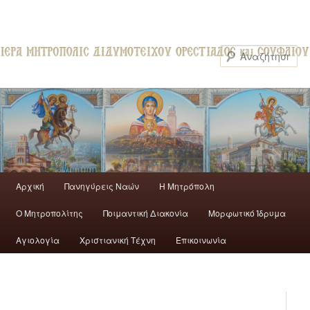
Αρχική
Πανηγύρεις Ναών
H Mητρόπολη
Ο Mητροπολίτης
Ποιμαντική Διακονία
Μορφωτικό Ίδρυμα
Αγιολογία
Χριστιανική Τέχνη
Επικοινωνία