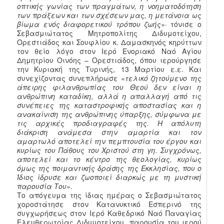
οπτικής γωνίας των πραγμάτων, η νοηματοδότηση
των πράξεων και των σχέσεων μας, η μετάνοια ως
βίωμα ενός διαφορετικού τρόπου ζωής»·
τόνισε ο
Σεβασμιώτατος Μητροπολίτης Διδυμοτείχου,
Ορεστιάδος και Σουφλίου κ. Δαμασκηνός κηρύττων
τον θείο λόγο στον Ιερό Ενοριακό Ναό Αγίου
Δημητρίου Οινόης – Ορεστιάδος, όπου ιερούργησε
την Κυριακή της Τυρινής, 13 Μαρτίου ε.ε. Και
συνεχίζοντας συνεπλήρωσε
«τελικό ζητούμενο της
άπειρης φιλανθρωπίας του Θεού δεν είναι η
ανθρώπινη καταδίκη, αλλά η απαλλαγή από τις
συνέπειες της καταστροφικής αποστασίας και η
ανακαίνιση της ανθρώπινης ύπαρξης, σύμφωνα με
τις αρχικές προδιαγραφές της. Η απόλυτη
διάκριση ανάμεσα στην αμαρτία και τον
αμαρτωλό αποτελεί την πεμπτουσία του έργου και
κυρίως του Πάθους του Χριστού στη γη. Συγχρόνως,
αποτελεί και το κέντρο της θεολογίας, κυρίως
όμως της ποιμαντικής δράσης της Εκκλησίας, που ο
Ίδιος ίδρυσε και ζωοποιεί διαρκώς με τη μυστική
παρουσία Του».
Το απόγευμα της ίδιας ημέρας ο Σεβασμιώτατος
χοροστάτησε στον Κατανυκτικό Εσπερινό της
συγχωρήσεως στον Ιερό Καθεδρικό Ναό Παναγίας
Ελευθερωτρίας Διδυμοτείχου, παρουσία του ιερού