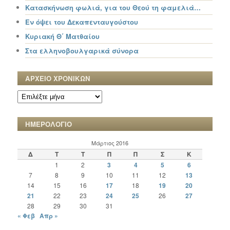
Κατασκήνωση φωλιά, για του Θεού τη φαμελιά…
Εν όψει του Δεκαπενταυγούστου
Κυριακή Θ΄ Ματθαίου
Στα ελληνοβουλγαρικά σύνορα
ΑΡΧΕΙΟ ΧΡΟΝΙΚΩΝ
ΑΡΧΕΙΟ
ΧΡΟΝΙΚΩΝ
ΗΜΕΡΟΛΟΓΙΟ
Μάρτιος 2016
Δ
Τ
Τ
Π
Π
Σ
Κ
1
2
3
4
5
6
7
8
9
10
11
12
13
14
15
16
17
18
19
20
21
22
23
24
25
26
27
28
29
30
31
« Φεβ
Απρ »