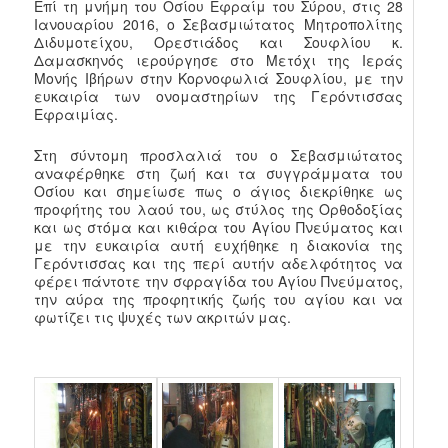
Επί τη μνήμη του Οσίου Εφραίμ του Σύρου, στις 28
Ιανουαρίου 2016, ο Σεβασμιώτατος Μητροπολίτης
Διδυμοτείχου, Ορεστιάδος και Σουφλίου κ.
Δαμασκηνός ιερούργησε στο Μετόχι της Ιεράς
Μονής Ιβήρων στην Κορνοφωλιά Σουφλίου, με την
ευκαιρία των ονομαστηρίων της Γερόντισσας
Εφραιμίας.
Στη σύντομη προσλαλιά του ο Σεβασμιώτατος
αναφέρθηκε στη ζωή και τα συγγράμματα του
Οσίου και σημείωσε πως ο άγιος διεκρίθηκε ως
προφήτης του λαού του, ως στύλος της Ορθοδοξίας
και ως στόμα και κιθάρα του Αγίου Πνεύματος και
με την ευκαιρία αυτή ευχήθηκε η διακονία της
Γερόντισσας και της περί αυτήν αδελφότητος να
φέρει πάντοτε την σφραγίδα του Αγίου Πνεύματος,
την αύρα της προφητικής ζωής του αγίου και να
φωτίζει τις ψυχές των ακριτών μας.