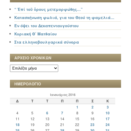
“ Ἐπί τοῦ ὄρους μετεμορφώθης…”
Κατασκήνωση φωλιά, για του Θεού τη φαμελιά…
Εν όψει του Δεκαπενταυγούστου
Κυριακή Θ΄ Ματθαίου
Στα ελληνοβουλγαρικά σύνορα
ΑΡΧΕΙΟ ΧΡΟΝΙΚΩΝ
ΑΡΧΕΙΟ
ΧΡΟΝΙΚΩΝ
ΗΜΕΡΟΛΟΓΙΟ
Ιανουάριος 2016
Δ
Τ
Τ
Π
Π
Σ
Κ
1
2
3
4
5
6
7
8
9
10
11
12
13
14
15
16
17
18
19
20
21
22
23
24
25
26
27
28
29
30
31