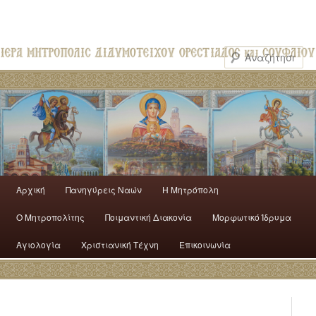
Αρχική
Πανηγύρεις Ναών
H Mητρόπολη
Ο Mητροπολίτης
Ποιμαντική Διακονία
Μορφωτικό Ίδρυμα
Αγιολογία
Χριστιανική Τέχνη
Επικοινωνία