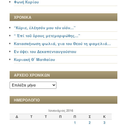
Φωνή Κυρίου
ΧΡΟΝΙΚΑ
“Κύριε, ἐλέησόν μου τόν υἱόν…”
“ Ἐπί τοῦ ὄρους μετεμορφώθης…”
Κατασκήνωση φωλιά, για του Θεού τη φαμελιά…
Εν όψει του Δεκαπενταυγούστου
Κυριακή Θ΄ Ματθαίου
ΑΡΧΕΙΟ ΧΡΟΝΙΚΩΝ
ΑΡΧΕΙΟ
ΧΡΟΝΙΚΩΝ
ΗΜΕΡΟΛΟΓΙΟ
Ιανουάριος 2016
Δ
Τ
Τ
Π
Π
Σ
Κ
1
2
3