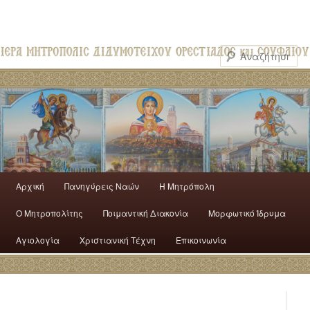
Αρχική
Πανηγύρεις Ναών
H Mητρόπολη
Ο Mητροπολίτης
Ποιμαντική Διακονία
Μορφωτικό Ίδρυμα
Αγιολογία
Χριστιανική Τέχνη
Επικοινωνία