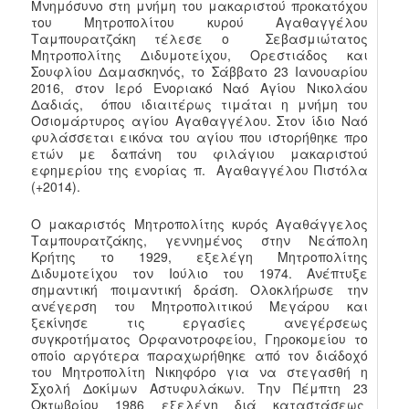
Μνημόσυνο στη μνήμη του μακαριστού προκατόχου
του Μητροπολίτου κυρού Αγαθαγγέλου
Ταμπουρατζάκη τέλεσε ο Σεβασμιώτατος
Μητροπολίτης Διδυμοτείχου, Ορεστιάδος και
Σουφλίου Δαμασκηνός, το Σάββατο 23 Ιανουαρίου
2016, στον Ιερό Ενοριακό Ναό Αγίου Νικολάου
Δαδιάς, όπου ιδιαιτέρως τιμάται η μνήμη του
Οσιομάρτυρος αγίου Αγαθαγγέλου. Στον ίδιο Ναό
φυλάσσεται εικόνα του αγίου που ιστορήθηκε προ
ετών με δαπάνη του φιλάγιου μακαριστού
εφημερίου της ενορίας π. Αγαθαγγέλου Πιστόλα
(+2014).
Ο μακαριστός Μητροπολίτης κυρός Αγαθάγγελος
Ταμπουρατζάκης, γεννημένος στην Νεάπολη
Κρήτης το 1929, εξελέγη Μητροπολίτης
Διδυμοτείχου τον Ιούλιο του 1974. Ανέπτυξε
σημαντική ποιμαντική δράση. Ολοκλήρωσε την
ανέγερση του Μητροπολιτικού Μεγάρου και
ξεκίνησε τις εργασίες ανεγέρσεως
συγκροτήματος Ορφανοτροφείου, Γηροκομείου το
οποίο αργότερα παραχωρήθηκε από τον διάδοχό
του Μητροπολίτη Νικηφόρο για να στεγασθή η
Σχολή Δοκίμων Αστυφυλάκων. Την Πέμπτη 23
Οκτωβρίου 1986 εξελέγη διά καταστάσεως