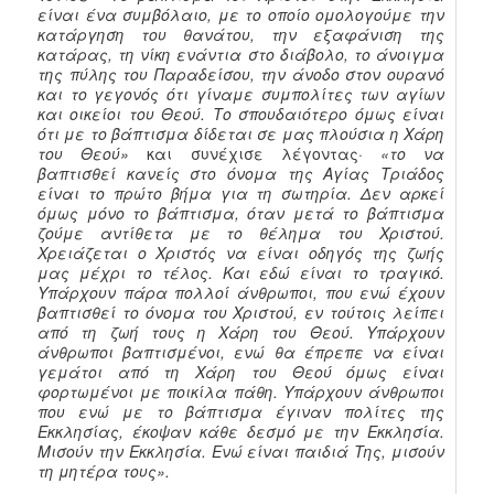
είναι ένα συμβόλαιο, με το οποίο ομολογούμε την
κατάργηση του θανάτου, την εξαφάνιση της
κατάρας, τη νίκη ενάντια στο διάβολο, το άνοιγμα
της πύλης του Παραδείσου, την άνοδο στον ουρανό
και το γεγονός ότι γίναμε συμπολίτες των αγίων
και οικείοι του Θεού. Το σπουδαιότερο όμως είναι
ότι με το βάπτισμα δίδεται σε μας πλούσια η Χάρη
του Θεού»
και συνέχισε λέγοντας·
«το να
βαπτισθεί κανείς στο όνομα της Αγίας Τριάδος
είναι το πρώτο βήμα για τη σωτηρία. Δεν αρκεί
όμως μόνο το βάπτισμα, όταν μετά το βάπτισμα
ζούμε αντίθετα με το θέλημα του Χριστού.
Χρειάζεται ο Χριστός να είναι οδηγός της ζωής
μας μέχρι το τέλος. Και εδώ είναι το τραγικό.
Υπάρχουν πάρα πολλοί άνθρωποι, που ενώ έχουν
βαπτισθεί το όνομα του Χριστού, εν τούτοις λείπει
από τη ζωή τους η Χάρη του Θεού. Υπάρχουν
άνθρωποι βαπτισμένοι, ενώ θα έπρεπε να είναι
γεμάτοι από τη Χάρη του Θεού όμως είναι
φορτωμένοι με ποικίλα πάθη. Υπάρχουν άνθρωποι
που ενώ με το βάπτισμα έγιναν πολίτες της
Εκκλησίας, έκοψαν κάθε δεσμό με την Εκκλησία.
Μισούν την Εκκλησία. Ενώ είναι παιδιά Της, μισούν
τη μητέρα τους».