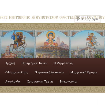
Αρχική
Πανηγύρεις Ναών
H Mητρόπολη
Ο Mητροπολίτης
Ποιμαντική Διακονία
Μορφωτικό Ίδρυμα
Αγιολογία
Χριστιανική Τέχνη
Επικοινωνία