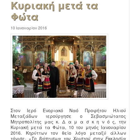
Κυριακή μετά τα
Φώτα
10 Ιανουαρίου 2016
Στον Ιερό Ενοριακό Ναό Προφήτου Ηλιού
Μεταξάδων ιερούργησε ο Σεβασμιώτατος
Μητροπολίτης μας κ. Δ α μ α σ κ η ν ό ς, την
Κυριακή μετά τα Φώτα, 10 του μηνός Ιανουαρίου
2016. Κηρύττων τον θείο λόγο μεταξύ άλλων
τόνισε·
«Το βάπτισμα του Χριστού στην Εκκλησία