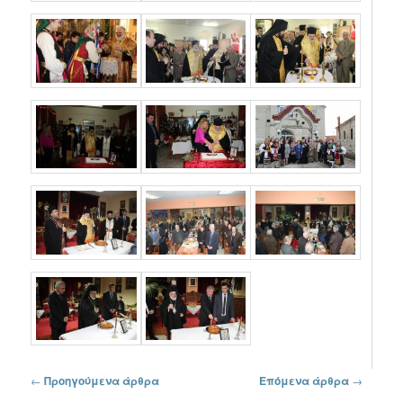
Πλοήγηση στα άρθρα
←
Προηγούμενα άρθρα
Επόμενα άρθρα
→