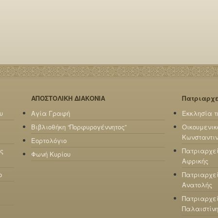
ΑΠΟΣΤΟΛΙΚΗ ΔΙΑΚΟΝΙΑ
Πατριαρχ
υ
Αγία Γραφή
Εκκλησία τ
Βιβλιοθήκη “Πορφυρογέννητος”
Οικουμενικ
Κωνσταντι
Εορτολόγιο
ς
Πατριαρχε
Φωνή Κυρίου
Αφρικής
ο
Πατριαρχεί
Ανατολής
Πατριαρχεί
Παλαιστίν