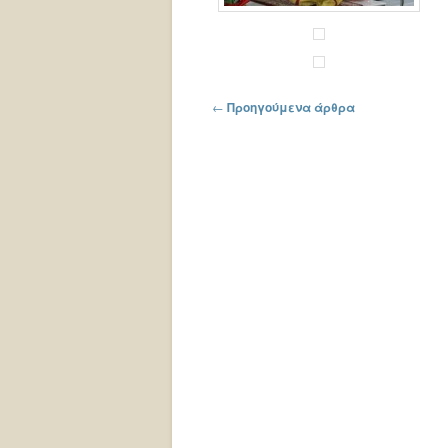
Πλοήγηση στα άρθρα
←
Προηγούμενα άρθρα