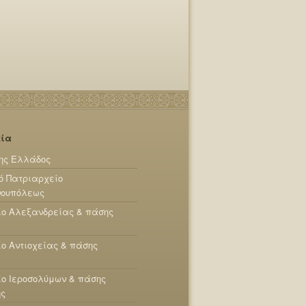
εία
ης Ελλάδος
ό Πατριαρχείο
νουπόλεως
ίο Αλεξανδρείας & πάσης
ο Αντιοχείας & πάσης
ο Ιεροσολύμων & πάσης
ης