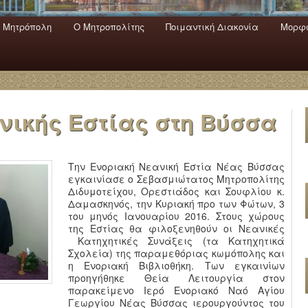
 Mητρόπολη
Ο Mητροπολίτης
Ποιμαντική Διακονία
Μορφω
ενο
εριεχόμενο
α
νικής Εστίας στη Βύσσα
Την Ενοριακή Νεανική Εστία Νέας Βύσσας
εγκαινίασε ο Σεβασμιώτατος Μητροπολίτης
Διδυμοτείχου, Ορεστιάδος και Σουφλίου κ.
Δαμασκηνός, την Κυριακή προ των Φώτων, 3
του μηνός Ιανουαρίου 2016. Στους χώρους
της Εστίας θα φιλοξενηθούν οι Νεανικές
Κατηχητικές Συνάξεις (τα Κατηχητικά
Σχολεία) της παραμεθόριας κωμόπολης και
η Ενοριακή Βιβλιοθήκη. Των εγκαινίων
προηγήθηκε Θεία Λειτουργία στον
παρακείμενο Ιερό Ενοριακό Ναό Αγίου
Γεωργίου Νέας Βύσσας ιερουργούντος του