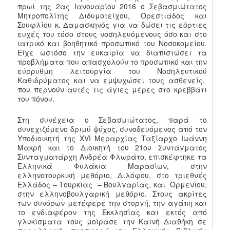
πρωί της 2ας Ιανουαρίου 2016 ο Σεβασμιώτατος
Μητροπολίτης Διδυμοτείχου, Ορεστιάδος και
Σουφλίου κ. Δαμασκηνός για να δώσει τις εόρτιες
ευχές του τόσο στους νοσηλευόμενους όσο και στο
ιατρικό και βοηθητικό προσωπικό του Νοσοκομείου.
Είχε ωστόσο την ευκαιρία να διαπιστώσει τα
προβλήματα που απασχολούν το προσωπικό και την
εύρρυθμη λειτουργία του Νοσηλευτικού
Καθιδρύματος και να εμψυχώσει τους ασθενείς,
που περνούν αυτές τις άγιες μέρες στο κρεββάτι
του πόνου.
Στη συνέχεια ο Σεβασμιώτατος, παρά το
συνεχιζόμενο δριμύ ψύχος, συνοδευόμενος από τον
Υποδιοικητή της XVI Μεραρχίας Ταξίαρχο Ιωάννη
Μακρή και το Διοικητή του 21ου Συντάγματος
Συνταγματάρχη Ανδρέα Φλωράτο, επισκέφτηκε τα
Ελληνικά Φυλάκια Μαρασίων, στην
ελληνοτουρκική μεθόριο, Διλόφου, στο τριεθνές
Ελλάδος – Τουρκίας – Βουλγαρίας, και Ορμενίου,
στην ελληνοβουλγαρική μεθόριο. Στους ακρίτες
των συνόρων μετέφερε την στοργή, την αγάπη και
το ενδιαφέρον της Εκκλησίας και εκτός από
γλυκίσματα τους μοίρασε την Καινή Διαθήκη σε