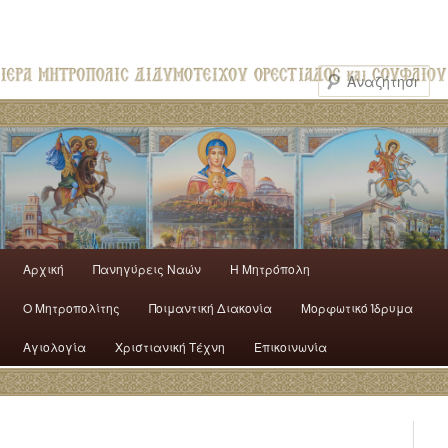
Αρχική
Πανηγύρεις Ναών
H Mητρόπολη
Ο Mητροπολίτης
Ποιμαντική Διακονία
Μορφωτικό Ίδρυμα
Αγιολογία
Χριστιανική Τέχνη
Επικοινωνία