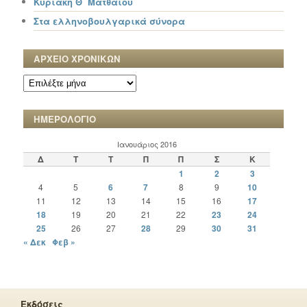
Κυριακή Θ΄ Ματθαίου
Στα ελληνοβουλγαρικά σύνορα
ΑΡΧΕΙΟ ΧΡΟΝΙΚΩΝ
ΑΡΧΕΙΟ
ΧΡΟΝΙΚΩΝ
ΗΜΕΡΟΛΟΓΙΟ
Ιανουάριος 2016
Δ
Τ
Τ
Π
Π
Σ
Κ
1
2
3
4
5
6
7
8
9
10
11
12
13
14
15
16
17
18
19
20
21
22
23
24
25
26
27
28
29
30
31
« Δεκ
Φεβ »
Εκδόσεις