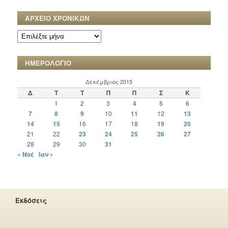
ΑΡΧΕΙΟ ΧΡΟΝΙΚΩΝ
ΑΡΧΕΙΟ
ΧΡΟΝΙΚΩΝ
ΗΜΕΡΟΛΟΓΙΟ
Δεκέμβριος 2015
Δ
Τ
Τ
Π
Π
Σ
Κ
1
2
3
4
5
6
7
8
9
10
11
12
13
14
15
16
17
18
19
20
21
22
23
24
25
26
27
28
29
30
31
« Νοέ
Ιαν »
Εκδόσεις