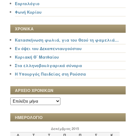
Εορτολόγιο
Φωνή Κυρίου
ΧΡΟΝΙΚΑ
Κατασκήνωση φωλιά, για του Θεού τη φαμελιά…
Εν όψει του Δεκαπενταυγούστου
Κυριακή Θ΄ Ματθαίου
Στα ελληνοβουλγαρικά σύνορα
Η Υπουργός Παιδείας στη Ρούσσα
ΑΡΧΕΙΟ ΧΡΟΝΙΚΩΝ
ΑΡΧΕΙΟ
ΧΡΟΝΙΚΩΝ
ΗΜΕΡΟΛΟΓΙΟ
Δεκέμβριος 2015
Δ
Τ
Τ
Π
Π
Σ
Κ