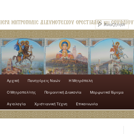
Αρχική
Πανηγύρεις Ναών
H Mητρόπολη
Ο Mητροπολίτης
Ποιμαντική Διακονία
Μορφωτικό Ίδρυμα
Αγιολογία
Χριστιανική Τέχνη
Επικοινωνία