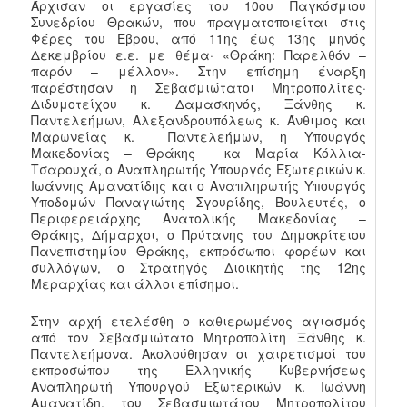
Άρχισαν οι εργασίες του 10ου Παγκόσμιου
Συνεδρίου Θρακών, που πραγματοποιείται στις
Φέρες του Έβρου, από 11ης έως 13ης μηνός
Δεκεμβρίου ε.ε. με θέμα· «Θράκη: Παρελθόν –
παρόν – μέλλον». Στην επίσημη έναρξη
παρέστησαν η Σεβασμιώτατοι Μητροπολίτες·
Διδυμοτείχου κ. Δαμασκηνός, Ξάνθης κ.
Παντελεήμων, Αλεξανδρουπόλεως κ. Άνθιμος και
Μαρωνείας κ. Παντελεήμων, η Υπουργός
Μακεδονίας – Θράκης κα Μαρία Κόλλια-
Τσαρουχά, ο Αναπληρωτής Υπουργός Εξωτερικών κ.
Ιωάννης Αμανατίδης και ο Αναπληρωτής Υπουργός
Υποδομών Παναγιώτης Σγουρίδης, Βουλευτές, ο
Περιφερειάρχης Ανατολικής Μακεδονίας –
Θράκης, Δήμαρχοι, ο Πρύτανης του Δημοκρίτειου
Πανεπιστημίου Θράκης, εκπρόσωποι φορέων και
συλλόγων, ο Στρατηγός Διοικητής της 12ης
Μεραρχίας και άλλοι επίσημοι.
Στην αρχή ετελέσθη ο καθιερωμένος αγιασμός
από τον Σεβασμιώτατο Μητροπολίτη Ξάνθης κ.
Παντελεήμονα. Ακολούθησαν οι χαιρετισμοί του
εκπροσώπου της Ελληνικής Κυβερνήσεως
Αναπληρωτή Υπουργού Εξωτερικών κ. Ιωάννη
Αμανατίδη, του Σεβασμιωτάτου Μητροπολίτου