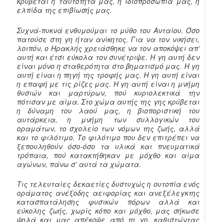
κρύβεται η ταυτότητά μας, η ιδιοπροσωπία μας, η
ελπίδα της επιβίωσής μας.
Συχνά-πυκνά ενθυμούμαι το μύθο του Ανταίου. Όσο
πατούσε στη γη ήταν ανίκητος. Για να τον νικήσει,
λοιπόν, ο Ηρακλής χρειάσθηκε να τον αποκόψει απ’
αυτή και έτσι εύκολα τον συνέτριψε. Η γη αυτή δεν
είναι μόνο η σταθερότητα στο βηματισμό μας. Η γη
αυτή είναι η πηγή της τροφής μας. Η γη αυτή είναι
η επαφή με τις ρίζες μας. Η γη αυτή είναι η μνήμη
θυσιών και μαρτύρων, πού κυριολεκτικά την
πότισαν με αίμα. Στο χώμα αυτής της γης κρύβεται
η δύναμη του λαού μας, η βιοποριστική του
αυτάρκεια, η μνήμη των συλλογικών του
οραμάτων, το σχολείο των νόμων της ζωής, αλλά
και το φιλότιμο. Το φιλότιμο που δεν επιτρέπει να
ξεπουληθούν όσο-όσο τα υλικά και πνευματικά
τρόπαια, πού κατακτήθηκαν με μόχθο και αίμα
αγώνων, πάνω σ’ αυτά τα χώματα.
Τις τελευταίες δεκαετίες δυστυχώς η ουτοπία ενός
οράματος ανέξοδης αειφορίας και ανεξέλεγκτης
κατασπατάλησης φυσικών πόρων αλλά και
εύκολης ζωής, χωρίς κόπο και μόχθο, μας σήκωσε
ψηλά και μας απέκοψε από τη γη, καθιστώντας