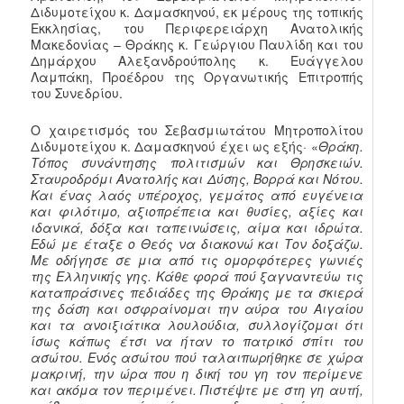
Διδυμοτείχου κ. Δαμασκηνού, εκ μέρους της τοπικής
Εκκλησίας, του Περιφερειάρχη Ανατολικής
Μακεδονίας – Θράκης κ. Γεώργιου Παυλίδη και του
Δημάρχου Αλεξανδρούπολης κ. Ευάγγελου
Λαμπάκη, Προέδρου της Οργανωτικής Επιτροπής
του Συνεδρίου.
Ο χαιρετισμός του Σεβασμιωτάτου Μητροπολίτου
Διδυμοτείχου κ. Δαμασκηνού έχει ως εξής· «
Θράκη.
Τόπος συνάντησης πολιτισμών και Θρησκειών.
Σταυροδρόμι Ανατολής και Δύσης, Βορρά και Νότου.
Και ένας λαός υπέροχος, γεμάτος από ευγένεια
και φιλότιμο, αξιοπρέπεια και θυσίες, αξίες και
ιδανικά, δόξα και ταπεινώσεις, αίμα και ιδρώτα.
Εδώ με έταξε ο Θεός να διακονώ και Τον δοξάζω.
Με οδήγησε σε μια από τις ομορφότερες γωνιές
της Ελληνικής γης. Κάθε φορά πού ξαγναντεύω τις
καταπράσινες πεδιάδες της Θράκης με τα σκιερά
της δάση και οσφραίνομαι την αύρα του Αιγαίου
και τα ανοιξιάτικα λουλούδια, συλλογίζομαι ότι
ίσως κάπως έτσι να ήταν το πατρικό σπίτι του
ασώτου. Ενός ασώτου πού ταλαιπωρήθηκε σε χώρα
μακρινή, την ώρα που η δική του γη τον περίμενε
και ακόμα τον περιμένει. Πιστέψτε με στη γη αυτή,