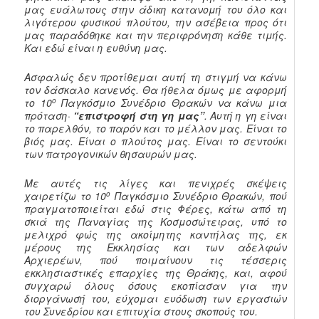
μας ευάλωτους στην άδικη κατανομή του όλο και
λιγότερου φυσικού πλούτου, την ασέβεια προς ότι
μας παραδόθηκε και την περιφρόνηση κάθε τιμής.
Και εδώ είναι η ευθύνη μας.
Ασφαλώς δεν προτίθεμαι αυτή τη στιγμή να κάνω
τον δάσκαλο κανενός. Θα ήθελα όμως με αφορμή
ο
το 10
Παγκόσμιο Συνέδριο Θρακών να κάνω μια
πρόταση·
“επιστροφή στη γη μας”
. Αυτή η γη είναι
το παρελθόν, το παρόν και το μέλλον μας. Είναι το
βιός μας. Είναι ο πλούτος μας. Είναι το σεντούκι
των πατρογονικών θησαυρών μας.
Με αυτές τις λίγες και πενιχρές σκέψεις
ο
χαιρετίζω το 10
Παγκόσμιο Συνέδριο Θρακών, πού
πραγματοποιείται εδώ στις Φέρες, κάτω από τη
σκιά της Παναγίας της Κοσμοσώτειρας, υπό το
μελιχρό φώς της ακοίμητης καντήλας της, εκ
μέρους της Εκκλησίας και των αδελφών
Αρχιερέων, πού ποιμαίνουν τις τέσσερις
εκκλησιαστικές επαρχίες της Θράκης, και, αφού
συγχαρώ όλους όσους εκοπίασαν για την
διοργάνωσή του, εύχομαι ευόδωση των εργασιών
του Συνεδρίου και επιτυχία στους σκοπούς του.