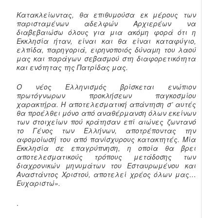
Κατακλείωντας, θα επιθυμούσα εκ μέρους των
παρισταμένων αδελφών Αρχιερέων να
διαβεβαιώσω όλους για μια ακόμη φορά ότι η
Εκκλησία ήταν, είναι και θα είναι καταφύγιο,
ελπίδα, παρηγοριά, ειρηνοποιός δύναμη του λαού
μας και παράγων σεβασμού στη διαφορετικότητα
και ενότητας της Πατρίδας μας.
Ο νέος Ελληνισμός βρίσκεται ενώπιον
πρωτόγνωρων προκλήσεων παγκοσμίου
χαρακτήρα. Η αποτελεσματική απάντηση σ’ αυτές
θα προέλθει μόνο από αναθέρμανση όλων εκείνων
των στοιχείων πού κράτησαν επί αιώνες ζωντανό
το Γένος των Ελλήνων, αποτρέποντας την
αφομοίωσή του από πανίσχυρους κατακτητές. Μία
Εκκλησία σε επαγρύπνηση, η οποία θα βρει
αποτελεσματικούς τρόπους μετάδοσης των
διαχρονικών μηνυμάτων του Εσταυρωμένου και
Αναστάντος Χριστού, αποτελεί χρέος όλων μας…
Ευχαριστώ».
.