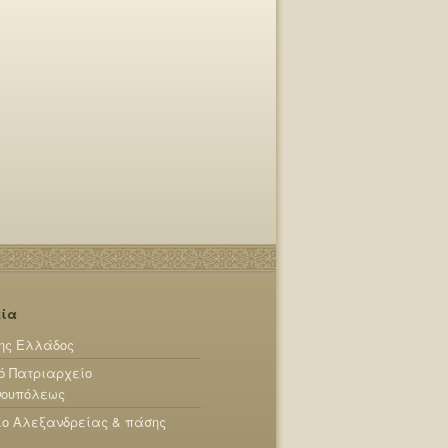
εία
ης Ελλάδος
ό Πατριαρχείο
νουπόλεως
ίο Αλεξανδρείας & πάσης