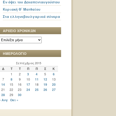
Εν όψει του Δεκαπενταυγούστου
Κυριακή Θ΄ Ματθαίου
Στα ελληνοβουλγαρικά σύνορα
ΑΡΧΕΙΟ ΧΡΟΝΙΚΩΝ
ΑΡΧΕΙΟ
ΧΡΟΝΙΚΩΝ
ΗΜΕΡΟΛΟΓΙΟ
Σεπτέμβριος 2015
Δ
Τ
Τ
Π
Π
Σ
Κ
1
2
3
4
5
6
7
8
9
10
11
12
13
14
15
16
17
18
19
20
21
22
23
24
25
26
27
28
29
30
« Αυγ
Οκτ »