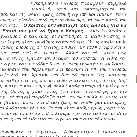
εγκοσμίων ο Σταυρός παραμένει σύμβολο
μοναδικό, ιερό και ακαταμάχητο του
μου και της Θείας ζωής, όπου η αγάπη θριαμβεύει κατά
πόνου, η ελπίδα κατά της απόγνωσης, τό φως κατά του
υ θανάτου…
Ο Χριστός δέν θυσιάζει τούς άλλους γιά νά
ν Εαυτό του γιά νά ζήση ο Κόσμος…
Στήν Εκκλησία ο
 χλαμύδα, ο κάλαμος, οι εμπτυσμοί, οι μαστιγώσεις, οί
ι η λόγχη είναι συνήθεις καταστάσεις. Όπως οικείο τοπίο
λγοθάς· ο Ιούδας, ο Πιλάτος, ο Άννας μέ τόν Καϊάφα και οι
σωπα από παλιά γνωστά… Αλλά και τό Γένος μας
ς αιώνας. Εβίωσε τόν Σταυρό του Χριστού, γι’ αυτό και
ς αγίων και μυριάδες δικαιων, τετελειωμένων εν Χριστώ
κκλησία πού πορεύθηκε και πορεύεται επί του Σταυρού
λωψι διά τόν Χριστόν και διά τά τέκνα Της, πάντοτε
τά παθήματά Της, διά τήν ασθένειαν και τάς πληγάς Της!
ή πίστεως και υπομονή πολλή κάθε σταυρικήν ευλογίαν
 στή Θράκη η χριστιανική ζωή είναι ταυτόσημη μέ τήν
ορεί νά υπηχεί παράδοξα στά ώτα των πολλων, όμως γιά
ι βίωμα, τρόπος και στάση ζωῆς. «Γίνεσθε μοι μάρτυρες,
και Ανάσταση εδω στή Θράκη είναι καθημερινή μαρτυρία.
ηλωμένο τό βλέμμα στό Σταυρό έμειναν ακλόνητοι στήν
α τους και τόν ιδρώτα του αγώνα τους αυτό τόν τόπο».
ολούθησαν ο Δήμαρχος Διδυμοτείχου Παρασκευάς
 εκπρόσωπος των Ενόπλων Δυνάμεων.