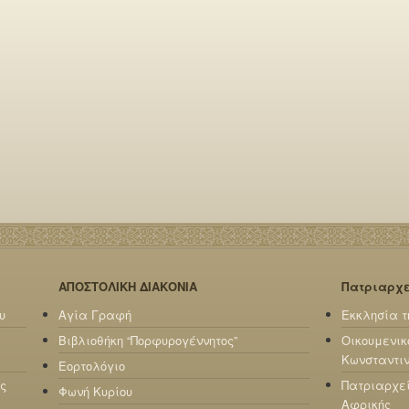
ΑΠΟΣΤΟΛΙΚΗ ΔΙΑΚΟΝΙΑ
Πατριαρχ
υ
Αγία Γραφή
Εκκλησία τ
Βιβλιοθήκη “Πορφυρογέννητος”
Οικουμενικ
Κωνσταντι
Εορτολόγιο
ς
Πατριαρχε
Φωνή Κυρίου
Αφρικής