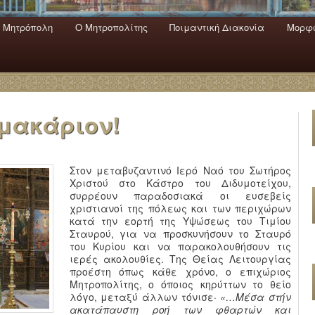
 Mητρόπολη
Ο Mητροπολίτης
Ποιμαντική Διακονία
Μορφω
ενο
εριεχόμενο
α
 μακάριον!
Στον μεταβυζαντινό Ιερό Ναό του Σωτήρος
Χριστού στο Κάστρο του Διδυμοτείχου,
συρρέουν παραδοσιακά οι ευσεβείς
χριστιανοί της πόλεως και των περιχώρων
κατά την εορτή της Υψώσεως του Τιμίου
Σταυρού, για να προσκυνήσουν το Σταυρό
του Κυρίου και να παρακολουθήσουν τις
ιερές ακολουθίες. Της Θείας Λειτουργίας
προέστη όπως κάθε χρόνο, ο επιχώριος
Μητροπολίτης, ο όποιος κηρύττων το θείο
λόγο, μεταξύ άλλων τόνισε·
«…
Μέσα στήν
ακατάπαυστη ροή των φθαρτών και