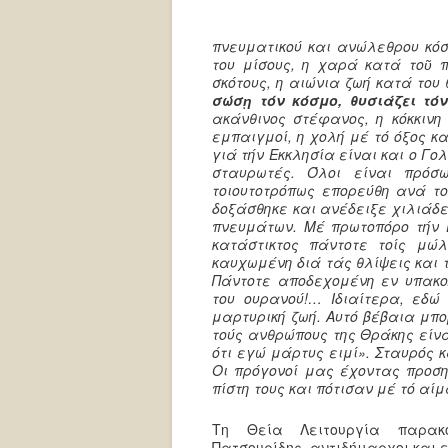
πνευματικού και ανώλεθρου κόσ
του μίσους, η χαρά κατά τοῦ 
σκότους, η αιώνια ζωή κατά το
σώσῃ τόν κόσμο, θυσιάζει τό
ακάνθινος στέφανος, η κόκκινη
εμπαιγμοί, η χολή μέ τό όξος κα
γιά τήν Εκκλησία είναι και ο Γο
σταυρωτές. Όλοι είναι πρό
τοιουτοτρόπως επορεύθη ανά τού
δοξάσθηκε και ανέδειξε χιλιάδε
πνευμάτων. Μέ πρωτοπόρο τήν Ε
κατάστικτος πάντοτε τοίς μώ
καυχωμένη διά τάς θλίψεις και 
Πάντοτε αποδεχομένη εν υπακο
του ουρανού!… Ιδιαίτερα, εδώ
μαρτυρική ζωή. Αυτό βέβαια μπ
τούς ανθρώπους της Θράκης είνα
ότι εγώ μάρτυς ειμί». Σταυρός 
Οι πρόγονοί μας έχοντας προσ
πίστη τους και πότισαν μέ τό αίμ
Τη Θεία Λειτουργία παρακ
Πατσουρίδης, αντιδήμαρχοι και