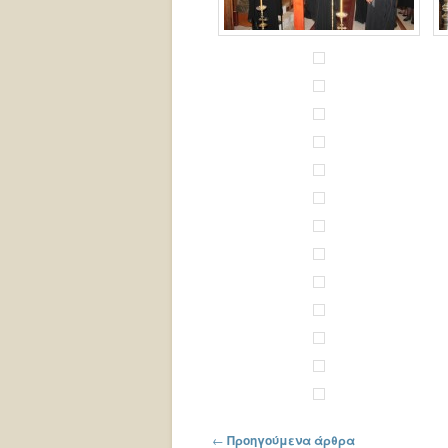
Πλοήγηση στα άρθρα
←
Προηγούμενα άρθρα