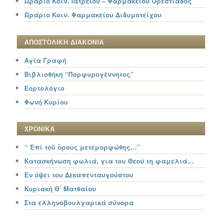
Ωράριο Κοιν. Ιατρείου – Φαρμακείου Ορεστιάδος
Ωράριο Κοιν. Φαρμακείου Διδυμοτείχου
ΑΠΟΣΤΟΛΙΚΗ ΔΙΑΚΟΝΙΑ
Αγία Γραφή
Βιβλιοθήκη “Πορφυρογέννητος”
Εορτολόγιο
Φωνή Κυρίου
ΧΡΟΝΙΚΑ
“ Ἐπί τοῦ ὄρους μετεμορφώθης…”
Κατασκήνωση φωλιά, για του Θεού τη φαμελιά…
Εν όψει του Δεκαπενταυγούστου
Κυριακή Θ΄ Ματθαίου
Στα ελληνοβουλγαρικά σύνορα