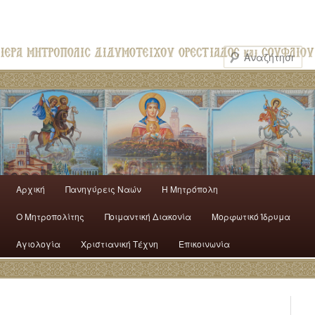
Αρχική
Πανηγύρεις Ναών
H Mητρόπολη
Ο Mητροπολίτης
Ποιμαντική Διακονία
Μορφωτικό Ίδρυμα
Αγιολογία
Χριστιανική Τέχνη
Επικοινωνία