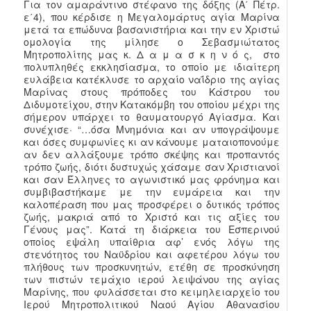
Για τον αμαράντινο στέφανο της δόξης (Α΄ Πέτρ.
ε΄4), που κέρδισε η Μεγαλομάρτυς αγία Μαρίνα
μετά τα επώδυνα βασανιστήρια και την εν Χριστώ
ομολογία της μίλησε ο Σεβασμιώτατος
Μητροπολίτης μας κ. Δ α μ α σ κ η ν ό ς, στο
πολυπληθές εκκλησίασμα, το οποίο με ιδιαίτερη
ευλάβεια κατέκλυσε το αρχαίο ναΐδριο της αγίας
Μαρίνας στους πρόποδες του Κάστρου του
Διδυμοτείχου, στην Κατακόμβη του οποίου μέχρι της
σήμερον υπάρχει το θαυματουργό Αγίασμα. Και
συνέχισε· “…όσα Μνημόνια και αν υπογράψουμε
και όσες συμφωνίες κι αν κάνουμε ματαιοπονούμε
αν δεν αλλάξουμε τρόπο σκέψης και προπαντός
τρόπο ζωής, διότι δυστυχώς χάσαμε σαν Χριστιανοί
και σαν Έλληνες το αγωνιστικό μας φρόνημα και
συμβιβαστήκαμε με την ευμάρεια και την
καλοπέραση που μας προσφέρει ο δυτικός τρόπος
ζωής, μακριά από το Χριστό και τις αξίες του
Γένους μας”. Κατά τη διάρκεια του Εσπερινού
οποίος εψάλη υπαίθρια αφ’ ενός λόγω της
στενότητος του Ναϋδρίου και αφετέρου λόγω του
πλήθους των προσκυνητών, ετέθη σε προσκύνηση
των πιστών τεμάχιο ιερού λειψάνου της αγίας
Μαρίνης, που φυλάσσεται στο κειμηλειαρχείο του
Ιερού Μητροπολιτικού Ναού Αγίου Αθανασίου