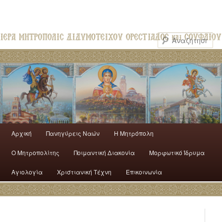
Αρχική
Πανηγύρεις Ναών
H Mητρόπολη
Ο Mητροπολίτης
Ποιμαντική Διακονία
Μορφωτικό Ίδρυμα
Αγιολογία
Χριστιανική Τέχνη
Επικοινωνία