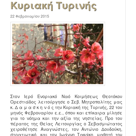
Κυριακή Τυρινής
22 Φεβρουαρίου 2015
Στον Ιερό Ενοριακό Ναό Kοιμήσεως Θεοτόκου
Ορεστιάδος λειτούργησε ο Σεβ. Μητροπολίτης μας
κ. Δ α μ α σ κ η ν ό ς την Κυριακή της Τυρινής, 22 του
μηνός Φεβρουαρίου ε.ε., όπου και επίκαιρα μίλησε
για το νόημα και την αξία της νηστείας. Προ του
πέρατος της Θείας Λειτουργίας ο Σεβασμιώτατος
χειροθέτησε Αναγνώστες, τον Αντώνιο Δουδούκη,
στρατιωτικό, και τον Ιωάννη Τακάκη, μαθητή του