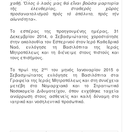
χαθῇ. Ὅλος ὁ λαός μας θά εἶναι βοῶσα μαρτυρία
τῆς ἐλευθερίας, σταθερός χῶρος
προσανατολισμοῦ πρός τό ἀπόλυτο, πρός τήν
αἰωνιότητα».
Το εσπέρας της προηγουμένης ημέρας, 31
Δεκεμβρίου 2014, ο Σεβασμιώτατος χοροστάτησε
στην ακολουθία του Εσπερινού στον Ιερό Καθεδρικό
Ναό, ευλόγησε τη Βασιλόπιτα της Ιεράς
Μητροπόλεως και τη διένειμε στους πιστούς και
τους επισήμους.
ας
Το πρωί της 2
του μηνός Ιανουαρίου 2015 ο
Σεβασμιώτατος ευλόγησε τη Βασιλόπιτα στα
Γραφεία της Ιεράς Μητροπόλεως και στη συνέχεια
μετέβη στο Νομαρχιακό και το Στρατιωτικό
Νοσοκομείο Διδυμοτείχου, όπου ευχήθηκε ταχεία
ανάρρωση στους ασθενείς και καλή δύναμη στο
ιατρικό και νοσηλευτικό προσωπικό.