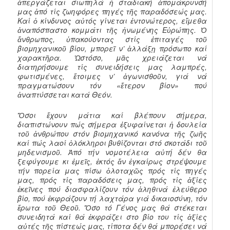
ἀπεργάζεται σιωπηλά ἡ σταδιακή ἀπομάκρυνσή
μας ἀπό τίς ζωηφόρες πηγές τῆς παραδόσεώς μας.
Καί ὁ κίνδυνος αὐτός γίνεται ἐντονώτερος, εἴμεθα
ἀναπόσπαστο κομμάτι τῆς ἡνωμένης Εὐρώπης. Ὁ
ἄνθρωπος, ὑπακούοντας στίς ἐπιταγές τοῦ
βιομηχανικοῦ βίου, μπορεῖ ν’ ἀλλάξῃ πρόσωπο καί
χαρακτῆρα. Ὡστόσο, μᾶς χρειάζεται νά
διατηρήσουμε τίς συνειδήσεις μας λαμπρές,
φωτισμένες, ἔτοιμες ν’ ἀγωνισθοῦν, γιά νά
πραγματώσουν τόν «ἕτερον βίον» πού
ἀναπτύσσεται κατά Θεόν.
Ὅσοι ἔχουν μάτια καί βλέπουν σήμερα,
διαπιστώνουν πώς σήμερα ἐξυφαίνεται ἡ δουλεία
τοῦ ἀνθρώπου στόν βιομηχανικό κανόνα τῆς ζωῆς
καί πώς λαοί ὁλόκληροι βυθίζονται στό σκοτάδι τοῦ
μηδενισμοῦ. Ἀπό τήν νομοτέλεια αὐτή δέν θα
ξεφύγουμε κι ἐμεῖς, ἐκτός ἄν ἐγκαίρως στρέψουμε
τήν πορεία μας πίσω ὁλοταχῶς πρός τίς πηγές
μας, πρός τίς παραδόσεις μας, πρός τίς ἀξίες
ἐκεῖνες πού διασφαλίζουν τόν ἀληθινά ἐλεύθερο
βίο, πού ἐκφράζουν τή λαχτάρα γιά δικαιοσύνη, τόν
ἔρωτα τοῦ Θεοῦ. Ὅσο τό Γένος μας θά στέκεται
συνειδητά καί θά ἐκφράζει στο βίο του τίς ἀξίες
αὐτές τῆς πίστεώς μας, τίποτα δέν θά μπορέσει νά