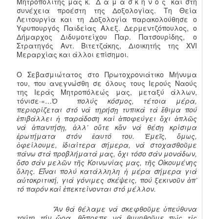
Μητροπολίτης μας κ. Δ α μ α σ κ η ν ό ς και στη
συνέχεια προέστη της Δοξολογίας. Τη Θεία
Λειτουργία και τη Δοξολογία παρακολούθησε ο
Υφυπουργός Παιδείας Αλεξ. Δερμεντζόπουλος, ο
Δήμαρχος Διδυμοτείχου Παρ. Πατσουρίδης, ο
Στρατηγός Αντ. Βιτετζάκης, Διοικητής της XVI
Μεραρχίας και άλλοι επίσημοι.
O Σεβασμιώτατος στο Πρωτοχρονιάτικο Μήνυμα
του, που ανεγνώσθη σε όλους τους Ιερούς Ναούς
της Ιεράς Μητροπόλεώς μας, μεταξύ άλλων,
τόνισε·«…
Ὁ πολύς κόσμος, τέτοια μέρα,
περιορίζεται στό νά τηρήσῃ τυπικά τά ἔθιμα πού
ἐπιβάλλει ἡ παράδοση καί ἀποφεύγει ὄχι ἁπλῶς
νά ἀπαντήσῃ, ἀλλ’ οὔτε κἄν νά θέσῃ κρίσιμα
ἐρωτήματα στόν ἑαυτό του. Ἐμεῖς, ὅμως,
ὀφείλουμε, ἰδιαίτερα σήμερα, νά στοχασθοῦμε
πάνω στά προβλήματά μας, ὄχι τόσο σάν μονάδων,
ὅσο σάν μελῶν τῆς Κοινωνίας μας, τῆς Οἰκουμένης
ὅλης. Εἶναι πολύ κατάλληλη ἡ μέρα σήμερα γιά
αὐτοκριτική, γιά γόνιμες σκέψεις, πού ξεκινοῦν ἀπ’
τό παρόν καί ἐπεκτείνονται στό μέλλον.
Ἄν θά θέλαμε νά σκεφθοῦμε ὑπεύθυνα
τούτη τήν ὥρα, θἄπρεπε νά θυμηθοῦμε πώς τίς