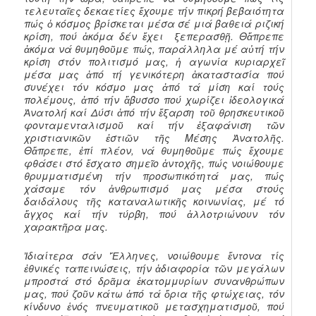
τελευταῖες δεκαετίες ἔχουμε τήν πικρή βεβαιότητα
πώς ὁ κόσμος βρίσκεται μέσα σέ μιά βαθειά ριζική
κρίση, πού ἀκόμα δέν ἔχει ξεπερασθῇ. Θἄπρεπε
ἀκόμα νά θυμηθοῦμε πώς, παράλληλα μέ αὐτή τήν
κρίση στόν πολιτισμό μας, ἡ αγωνία κυριαρχεῖ
μέσα μας ἀπό τή γενικότερη ἀκαταστασία πού
συνέχει τόν κόσμο μας ἀπό τά μίση καί τούς
πολέμους, ἀπό τήν ἄβυσσο πού χωρίζει ἰδεολογικά
Ἀνατολή καί Δύσι ἀπό τήν ἔξαρση τοῦ θρησκευτικοῦ
φονταμενταλισμοῦ καί τήν ἐξαφάνιση τῶν
χριστιανικῶν ἐστιῶν τῆς Μέσης Ἀνατολῆς.
Θἄπρεπε, ἐπί πλέον, νά θυμηθοῦμε πώς ἔχουμε
φθάσει στό ἔσχατο σημεῖο ἀντοχῆς, πώς νοιώθουμε
θρυμματισμένη τήν προσωπικότητά μας, πώς
χάσαμε τόν ἀνθρωπισμό μας μέσα στούς
δαιδάλους τῆς καταναλωτικῆς κοινωνίας, μέ τό
ἄγχος καί τήν τύρβη, πού ἀλλοτριώνουν τόν
χαρακτῆρα μας.
Ἰδιαίτερα σάν Ἕλληνες, νοιώθουμε ἔντονα τίς
ἐθνικές ταπεινώσεις, τήν ἀδιαφορία τῶν μεγάλων
μπροστά στό δρᾶμα ἑκατομμυρίων συνανθρώπων
μας, πού ζοῦν κάτω ἀπό τά ὅρια τῆς φτώχειας, τόν
κίνδυνο ἑνός πνευματικοῦ μετασχηματισμοῦ, πού