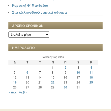
Κυριακή Θ΄ Ματθαίου
Στα ελληνοβουλγαρικά σύνορα
ΑΡΧΕΙΟ ΧΡΟΝΙΚΩΝ
ΑΡΧΕΙΟ
ΧΡΟΝΙΚΩΝ
ΗΜΕΡΟΛΟΓΙΟ
Ιανουάριος 2015
Δ
Τ
Τ
Π
Π
Σ
Κ
1
2
3
4
5
6
7
8
9
10
11
12
13
14
15
16
17
18
19
20
21
22
23
24
25
26
27
28
29
30
31
« Δεκ
Φεβ »