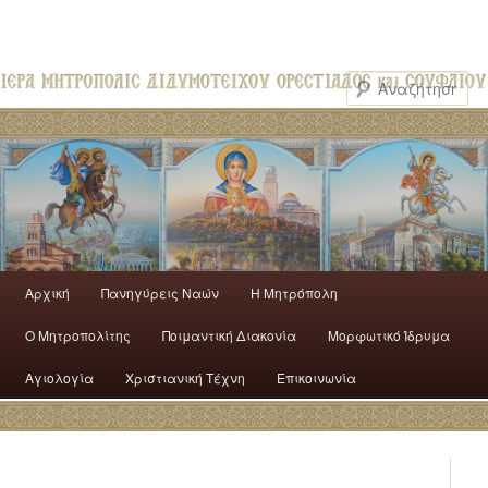
Αρχική
Πανηγύρεις Ναών
H Mητρόπολη
Ο Mητροπολίτης
Ποιμαντική Διακονία
Μορφωτικό Ίδρυμα
Αγιολογία
Χριστιανική Τέχνη
Επικοινωνία