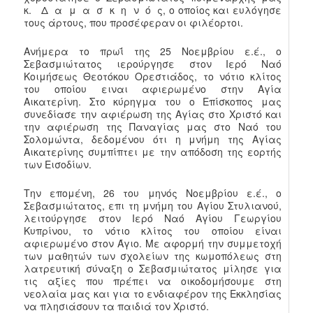
κ. Δ α μ α σ κ η ν ό ς, ο οποίος και ευλόγησε
τους άρτους, που προσέφεραν οι φιλέορτοι.
Ανήμερα το πρωΐ της 25 Νοεμβρίου ε.έ., ο
Σεβασμιώτατος ιερούργησε στον Ιερό Ναό
Κοιμήσεως Θεοτόκου Ορεστιάδος, το νότιο κλίτος
του οποίου ειναι αφιερωμένο στην Αγία
Αικατερίνη. Στο κύρηγμα του ο Επίσκοπος μας
συνεδίασε την αφιέρωση της Αγίας στο Χριστό και
την αφιέρωση της Παναγίας μας στο Ναό του
Σολομώντα, δεδομένου ότι η μνήμη της Αγίας
Αικατερίνης συμπίπτει με την απόδοση της εορτής
των Εισοδίων.
Την επομένη, 26 του μηνός Νοεμβρίου ε.έ., ο
Σεβασμιώτατος, επι τη μνήμη του Αγίου Στυλιανού,
λειτούργησε στον Ιερό Ναό Αγίου Γεωργίου
Κυπρίνου, το νότιο κλίτος του οποίου είναι
αφιερωμένο στον Άγιο. Με αφορμή την συμμετοχή
των μαθητών των σχολείων της κωμοπόλεως στη
λατρευτική σύναξη ο Σεβασμιώτατος μίλησε για
τις αξίες που πρέπει να οικοδομήσουμε στη
νεολαία μας και για το ενδιαφέρον της Εκκλησίας
να πλησιάσουν τα παιδιά τον Χριστό.