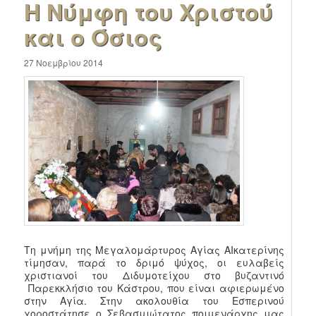
H Nύμφη του Χριστού
και ο Όσιος
27 Νοεμβρίου 2014
Τη μνήμη της Μεγαλομάρτυρος Αγίας ΑΙκατερίνης
τίμησαν, παρά το δριμό ψύχος, οι ευλαβείς
χριστιανοί του Διδυμοτείχου στο βυζαντινό
Παρεκκλήσιο του Κάστρου, που είναι αφιερωμένο
στην Αγία. Στην ακολουθία του Εσπερινού
χοροστάτησε ο Σεβασμιώτατος ποιμενάρχης μας