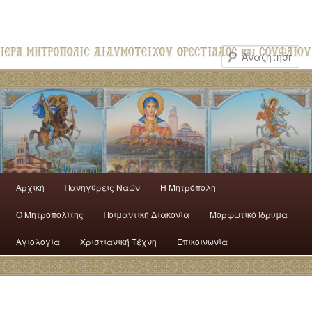
Αρχική
Πανηγύρεις Ναών
H Mητρόπολη
Ο Mητροπολίτης
Ποιμαντική Διακονία
Μορφωτικό Ίδρυμα
Αγιολογία
Χριστιανική Τέχνη
Επικοινωνία