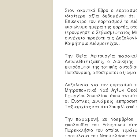
Στον ακριτικό Έβρο ο εορτασ
ιδιαίτερη αξία δεδομένου ότι
Επίκεντρο του εορτασμού το Δι
κυριώνυμο ημέρα της εορτής, σ
ιερούργησε ο Σεβασμιώτατος Μητ
συνέχεια προέστη της Δοξολογί
Κοιμήτηριο Διδυμοτείχου.
Την Θεία Λειτουργία παρακολ
Αντων.Βιτετζάκης, ο Διοικητής
εκπρόσωποι της τοπικής αυτοδι
Πατσουρίδη, απόστρατοι αξιωμα
Δοξολογία για τον εορτασμό 
Μητροπολιτικό Ναό Αγίων Θεο
Γεωργίου Σουφλίου, όπου αντιστ
οι Ένοπλες Δυνάμεις εκπροσωπ
Ταξιαρχίας και στο Σουφλί από τ
Την παραμονή, 20 Νοεμβρίου 
ακολουθία του Εσπερινού στ
Παρεκκλήσιο του οποίου τιμάτ
προπύλαια του Ναού κλήρος και