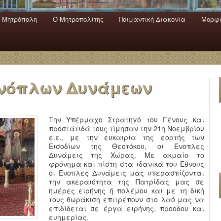
 Mητρόπολη
Ο Mητροπολίτης
Ποιμαντική Διακονία
Μορφω
ενο
εριεχόμενο
α
Ενόπλων Δυνάμεων
Την Υπέρμαχο Στρατηγό του Γένους και
προστάτιδά τους τίμησαν την 21η Νοεμβρίου
ε.ε., με την ευκαιρία της εορτής των
Εισοδίων της Θεοτόκου, οι Ένοπλες
Δυνάμεις της Χώρας. Με ακμαίο το
φρόνημα και πίστη στα ιδανικά του Έθνους
οι Ένοπλες Δυνάμεις μας υπερασπίζονται
την ακεραιότητα της Πατρίδας μας σε
ημέρες ειρήνης ή πολέμου και με τη δική
τους θωράκιση επιτρέπουν στο λαό μας να
επιδίδεται σε έργα ειρήνης, προοδου και
ευημερίας.