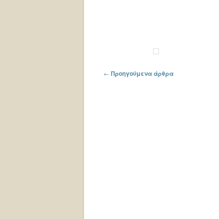
Πλοήγηση στα άρθρα
←
Προηγούμενα άρθρα