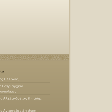
εία
ης Ελλάδος
ό Πατριαρχείο
νουπόλεως
ίο Αλεξανδρείας & πάσης
ο Αντιοχείας & πάσης