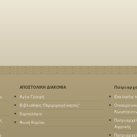
ΑΠΟΣΤΟΛΙΚΗ ΔΙΑΚΟΝΙΑ
Πατριαρχ
υ
Αγία Γραφή
Εκκλησία τ
Βιβλιοθήκη “Πορφυρογέννητος”
Οικουμενικ
Κωνσταντι
Εορτολόγιο
ς
Πατριαρχε
Φωνή Κυρίου
Αφρικής
ο
Πατριαρχεί