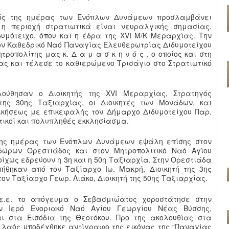
μός της ημέρας των Ενόπλων Δυνάμεων προσλαμβάνει
 η περιοχή στρατιωτικά είναι νευραλγικής σημασίας.
δυμότειχο, όπου και η έδρα της XVI Μ/Κ Μεραρχίας. Την
τον Καθεδρικό Ναό Παναγίας Ελευθερωτρίας Διδυμοτείχου
ροπολίτης μας κ. Δ α μ α σ κ η ν ό ς , ο οποίος και στη
ας και τέλεσε το καθιερώμενο Τρισάγιο στο Στρατιωτικό
ούθησαν ο Διοικητής της XVI Μεραρχίας, Στρατηγός
 της 30ης Ταξιαρχίας, οι Διοικητές των Μονάδων, και
οικήσεως με επικεφαλής τον Δήμαρχο Διδυμοτείχου Παρ.
τικοί και πολυπληθές εκκλησίασμα.
της ημέρας των Ενόπλων Δυνάμεων εψάλη επίσης στον
δώρων Ορεστιάδος και στον Μητροπολιτικό Ναό Αγίου
οίχως εδρεύουν η 3η και η 50η Ταξιαρχία. Στην Ορεστιάδα
ήθηκαν από τον Ταξίαρχο Ιω. Μακρή, Διοικητή της 3ης
ον Ταξίαρχο Γεωρ. Λιάκο, Διοικητή της 50ης Ταξιαρχίας.
ε.ε. το απόγευμα ο Σεβασμιώατος χοροστάτησε στην
ον Ιερό Ενοριακό Nαό Αγίου Γεωργίου Νέας Βύσσης,
αι στα Εισόδια της Θεοτόκου. Προ της ακολουθίας στα
 λαός υποδέχθηκε αντίγραφο της εικόνας της “Παναγίας