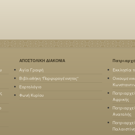
ΑΠΟΣΤΟΛΙΚΗ ΔΙΑΚΟΝΙΑ
Πατριαρχ
υ
Αγία Γραφή
Εκκλησία τ
Βιβλιοθήκη “Πορφυρογέννητος”
Οικουμενικ
Κωνσταντι
Εορτολόγιο
ς
Πατριαρχε
Φωνή Κυρίου
Αφρικής
ο
Πατριαρχεί
Ανατολής
Πατριαρχεί
Παλαιστίν