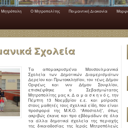
 Mητρόπολη
Ο Mητροπολίτης
Ποιμαντική Διακονία
Μορφω
ενο
εριεχόμενο
α
μανικά Σχολεία
Τα απομακρυσμένα Μουσουλμανικά
Σχολεία των Δημοτικών Διαμερισμάτων
Δερείου και Πρωτοκκλησίου, του τέως Δήμου
Ορφέως και νυν Δήμου Σουφλίου,
επισκέφθηκε ο Σεβασμιώτατος
Μητροπολίτης μας κ. Δ α μ α σ κ η ν ό ς, την
Πέμπτη 13 Νοεμβρίου ε.ε. και μοίρασε
στους μαθητές τους σχολικά είδη, που είναι
προσφορά της Μ.Κ.Ο. “Αποστολή”, όπως
ακριβώς έκανε και προ εβδομάδων σε όλα
τα άλλα δημοτικά σχολεία της περιοχής
της δικαιοδοσίας της Ιεράς Μητροπόλεώς