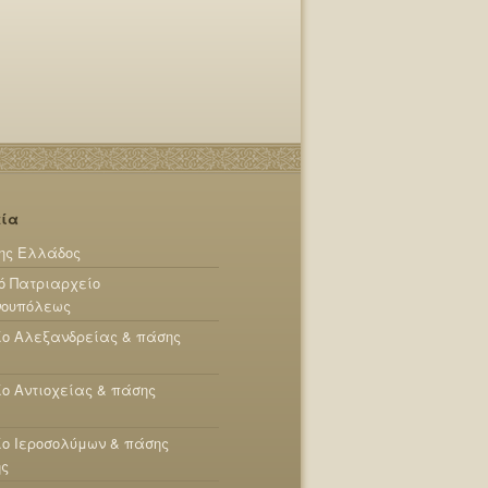
εία
ης Ελλάδος
ό Πατριαρχείο
νουπόλεως
ίο Αλεξανδρείας & πάσης
ο Αντιοχείας & πάσης
ο Ιεροσολύμων & πάσης
ης