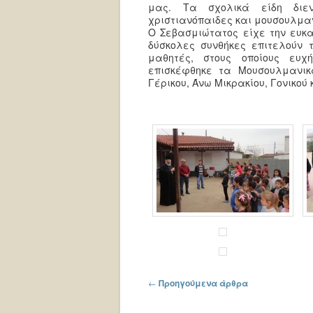
μας. Τα σχολικά είδη διεν
χριστιανόπαιδες και μουσουλμα
Ο Σεβασμιώτατος είχε την ευκα
δύσκολες συνθήκες επιτελούν τ
μαθητές, στους οποίους ευχ
επισκέφθηκε τα Μουσουλμανικ
Γέρικου, Άνω Μικρακίου, Γονικού
Πλοήγηση στα άρθρα
←
Προηγούμενα άρθρα