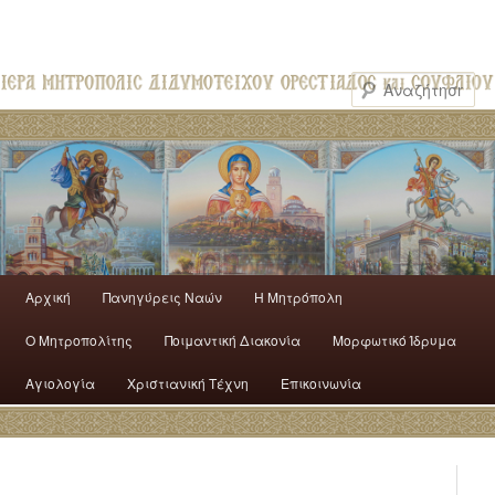
Αρχική
Πανηγύρεις Ναών
H Mητρόπολη
Ο Mητροπολίτης
Ποιμαντική Διακονία
Μορφωτικό Ίδρυμα
Αγιολογία
Χριστιανική Τέχνη
Επικοινωνία