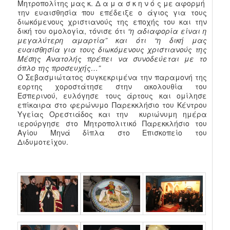
Μητροπολίτης μας κ. Δ α μ α σ κ η ν ό ς με αφορμή
την ευαισθησία που επέδειξε ο άγιος για τους
διωκόμενους χριστιανούς της εποχής του και την
δική του ομολογία, τόνισε ότι
“η αδιαφορία είναι η
μεγαλύτερη αμαρτία” και ότι “η δική μας
ευαισθησία για τους διωκόμενους χριστιανούς της
Μέσης Ανατολής πρέπει να συνοδεύεται με το
όπλο της προσευχής…”
Ο Σεβασμιώτατος συγκεκριμένα την παραμονή της
εορτης χοροστάτησε στην ακολουθία του
Εσπερινού, ευλόγησε τους άρτους και ομίλησε
επίκαιρα στο φερώνυμο Παρεκκλήσιο του Κέντρου
Υγείας Ορεστιάδος και την κυριώνυμη ημέρα
ιερούργησε στο Μητροπολιτικό Παρεκκλήσιο του
Αγίου Μηνά δίπλα στο Επισκοπείο του
Διδυμοτείχου.