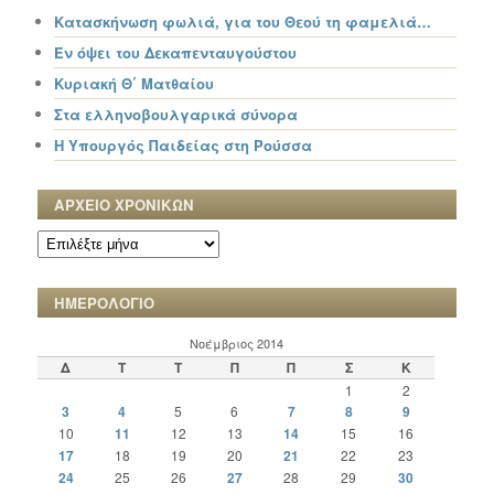
Κατασκήνωση φωλιά, για του Θεού τη φαμελιά…
Εν όψει του Δεκαπενταυγούστου
Κυριακή Θ΄ Ματθαίου
Στα ελληνοβουλγαρικά σύνορα
Η Υπουργός Παιδείας στη Ρούσσα
ΑΡΧΕΙΟ ΧΡΟΝΙΚΩΝ
ΑΡΧΕΙΟ
ΧΡΟΝΙΚΩΝ
ΗΜΕΡΟΛΟΓΙΟ
Νοέμβριος 2014
Δ
Τ
Τ
Π
Π
Σ
Κ
1
2
3
4
5
6
7
8
9
10
11
12
13
14
15
16
17
18
19
20
21
22
23
24
25
26
27
28
29
30